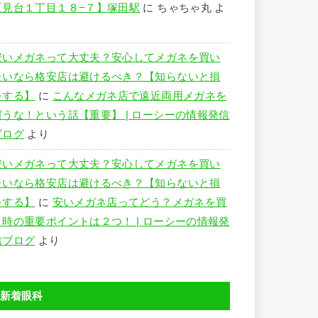
夏見台１丁目１８−７】塚田駅
に
ちゃちゃ丸
よ
り
安いメガネって大丈夫？安心してメガネを買い
たいなら格安店は避けるべき？【知らないと損
をする】
に
こんなメガネ店で遠近両用メガネを
買うな！という話【重要】 | ローシーの情報発信
ブログ
より
安いメガネって大丈夫？安心してメガネを買い
たいなら格安店は避けるべき？【知らないと損
をする】
に
安いメガネ店ってどう？メガネを買
う時の重要ポイントは２つ！ | ローシーの情報発
信ブログ
より
新着眼科