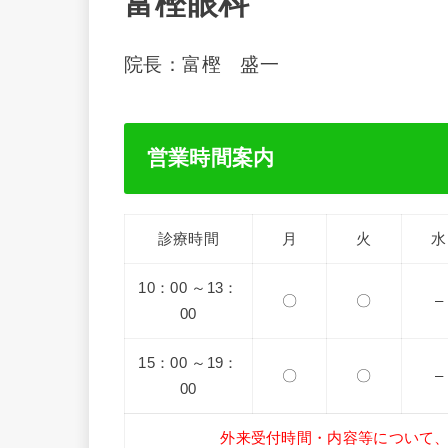
富樫眼科
院長：富樫 盛一
営業時間案内
診療時間
月
火
水
10：00 ～13：
〇
〇
–
00
15：00 ～19：
〇
〇
–
00
外来受付時間・内容等について