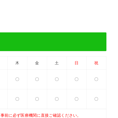
木
金
土
日
祝
〇
〇
〇
〇
〇
〇
〇
〇
〇
〇
、事前に必ず医療機関に直接ご確認ください。