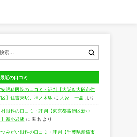
検
索:
最近の口コミ
竹安眼科医院の口コミ・評判【大阪府大阪市住
吉区】住吉東駅、神ノ木駅
に
大家 一晶
より
中村眼科の口コミ・評判【東京都葛飾区新小
岩】新小岩駅
に
匿名
より
なつみだい眼科の口コミ・評判【千葉県船橋市