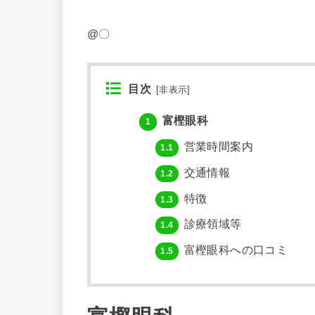
@〇
目次
[
非表示
]
富樫眼科
1
営業時間案内
1.1
交通情報
1.2
特徴
1.3
診療領域等
1.4
富樫眼科への口コミ
1.5