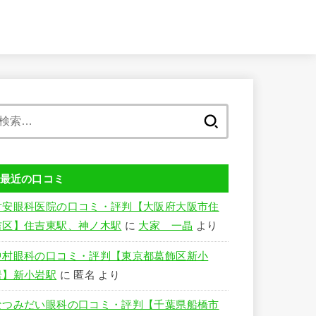
検
索:
最近の口コミ
竹安眼科医院の口コミ・評判【大阪府大阪市住
吉区】住吉東駅、神ノ木駅
に
大家 一晶
より
中村眼科の口コミ・評判【東京都葛飾区新小
岩】新小岩駅
に
匿名
より
なつみだい眼科の口コミ・評判【千葉県船橋市