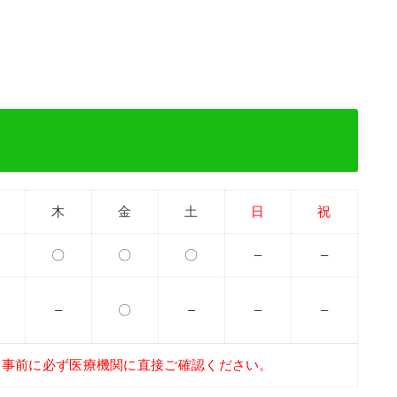
木
金
土
日
祝
〇
〇
〇
–
–
–
〇
–
–
–
、事前に必ず医療機関に直接ご確認ください。