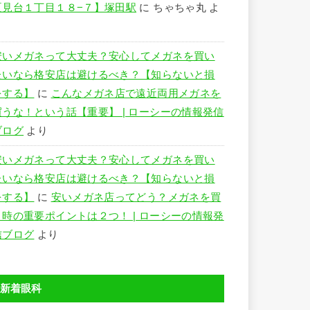
夏見台１丁目１８−７】塚田駅
に
ちゃちゃ丸
よ
り
安いメガネって大丈夫？安心してメガネを買い
たいなら格安店は避けるべき？【知らないと損
をする】
に
こんなメガネ店で遠近両用メガネを
買うな！という話【重要】 | ローシーの情報発信
ブログ
より
安いメガネって大丈夫？安心してメガネを買い
たいなら格安店は避けるべき？【知らないと損
をする】
に
安いメガネ店ってどう？メガネを買
う時の重要ポイントは２つ！ | ローシーの情報発
信ブログ
より
新着眼科