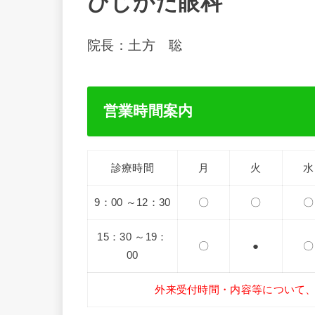
ひじかた眼科
院長：土方 聡
営業時間案内
診療時間
月
火
水
9：00 ～12：30
〇
〇
〇
15：30 ～19：
〇
●
〇
00
外来受付時間・内容等について