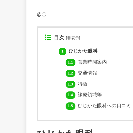
@〇
目次
[
非表示
]
ひじかた眼科
1
営業時間案内
1.1
交通情報
1.2
特徴
1.3
診療領域等
1.4
ひじかた眼科への口コミ
1.5