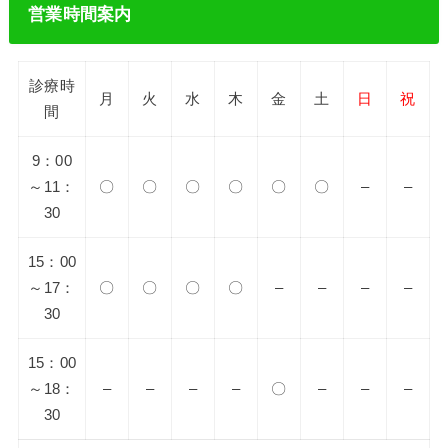
営業時間案内
診療時
月
火
水
木
金
土
日
祝
間
9：00
～11：
〇
〇
〇
〇
〇
〇
–
–
30
15：00
～17：
〇
〇
〇
〇
–
–
–
–
30
15：00
～18：
–
–
–
–
〇
–
–
–
30