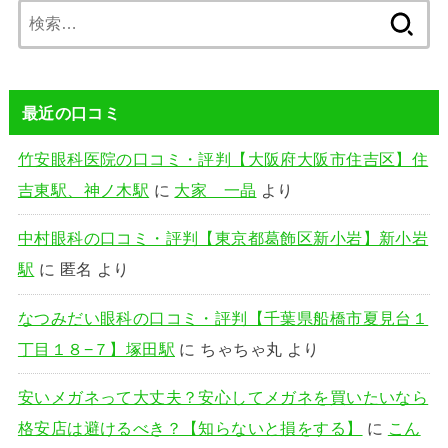
検
索:
最近の口コミ
竹安眼科医院の口コミ・評判【大阪府大阪市住吉区】住
吉東駅、神ノ木駅
に
大家 一晶
より
中村眼科の口コミ・評判【東京都葛飾区新小岩】新小岩
駅
に
匿名
より
なつみだい眼科の口コミ・評判【千葉県船橋市夏見台１
丁目１８−７】塚田駅
に
ちゃちゃ丸
より
安いメガネって大丈夫？安心してメガネを買いたいなら
格安店は避けるべき？【知らないと損をする】
に
こん