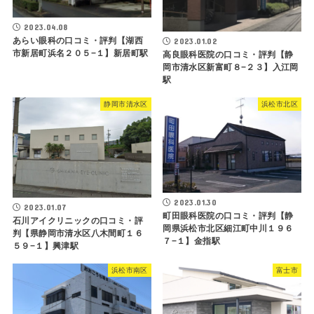
2023.04.08
あらい眼科の口コミ・評判【湖西
2023.01.02
市新居町浜名２０５−１】新居町駅
高良眼科医院の口コミ・評判【静
岡市清水区新富町８−２３】入江岡
駅
静岡市清水区
浜松市北区
2023.01.30
2023.01.07
町田眼科医院の口コミ・評判【静
石川アイクリニックの口コミ・評
岡県浜松市北区細江町中川１９６
判【県静岡市清水区八木間町１６
７−１】金指駅
５９−１】興津駅
浜松市南区
富士市