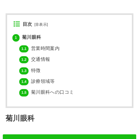
目次
[
非表示
]
菊川眼科
1
営業時間案内
1.1
交通情報
1.2
特徴
1.3
診療領域等
1.4
菊川眼科への口コミ
1.5
菊川眼科