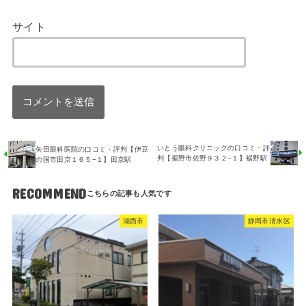
サイト
いとう眼科クリニックの口コミ・評
矢田眼科医院の口コミ・評判【伊豆
判【裾野市佐野９３２−１】裾野駅
の国市田京１６５−１】田京駅
RECOMMEND
湖西市
静岡市清水区