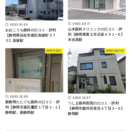
2023.02.11
2023.01.29
山本眼科クリニックの口コミ・評
おおこうち眼科の口コミ・評判
判【静岡県富士市石坂４５１−５】
【静岡県浜松市南区高塚町３７
本吉原駅
０】高塚駅
静岡市葵区
静岡市駿河区
2022.12.05
2022.12.07
新静岡たにぐち眼科の口コミ・評
つしま眼科医院の口コミ・評判
判【静岡市葵区鷹匠１丁目１−１】
【静岡市駿河区登呂４丁目２−５】
静岡駅、新静岡駅
静岡駅