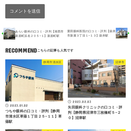
栗田眼科医院の口コミ・評判【袋井
あらい眼科の口コミ・評判【湖西市
市新屋３丁目１−１３】袋井駅
新居町浜名２０５−１】新居町駅
RECOMMEND
静岡市清水区
沼津市
2023.02.03
2023.01.02
矢田眼科クリニックの口コミ・評
つちや眼科の口コミ・評判【静岡
判【静岡県沼津市三枚橋町５−２
市清水区草薙１丁目２５−１１】草
０】沼津駅
薙駅