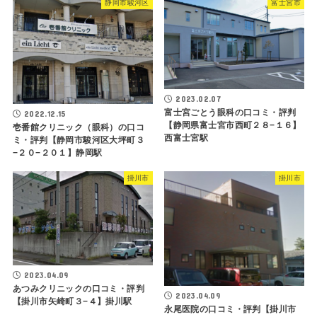
静岡市駿河区
富士宮市
2023.02.07
富士宮ごとう眼科の口コミ・評判
2022.12.15
【静岡県富士宮市西町２８−１６】
壱番館クリニック（眼科）の口コ
西富士宮駅
ミ・評判【静岡市駿河区大坪町３
−２０−２０１】静岡駅
掛川市
掛川市
2023.04.09
あつみクリニックの口コミ・評判
2023.04.09
【掛川市矢崎町３−４】掛川駅
永尾医院の口コミ・評判【掛川市