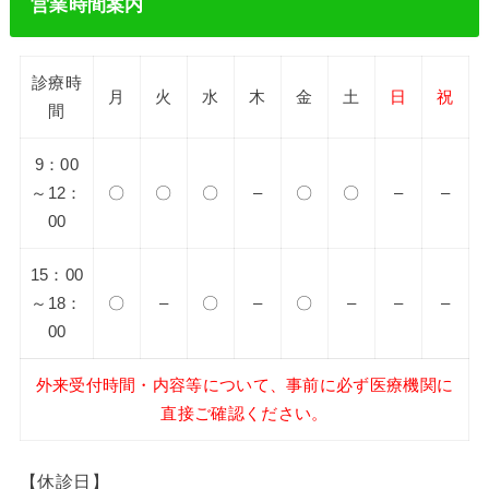
営業時間案内
診療時
月
火
水
木
金
土
日
祝
間
9：00
～12：
〇
〇
〇
–
〇
〇
–
–
00
15：00
～18：
〇
–
〇
–
〇
–
–
–
00
外来受付時間・内容等について、事前に必ず医療機関に
直接ご確認ください。
【休診日】