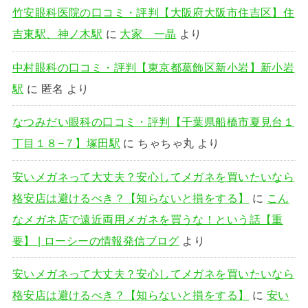
竹安眼科医院の口コミ・評判【大阪府大阪市住吉区】住
吉東駅、神ノ木駅
に
大家 一晶
より
中村眼科の口コミ・評判【東京都葛飾区新小岩】新小岩
駅
に
匿名
より
なつみだい眼科の口コミ・評判【千葉県船橋市夏見台１
丁目１８−７】塚田駅
に
ちゃちゃ丸
より
安いメガネって大丈夫？安心してメガネを買いたいなら
格安店は避けるべき？【知らないと損をする】
に
こん
なメガネ店で遠近両用メガネを買うな！という話【重
要】 | ローシーの情報発信ブログ
より
安いメガネって大丈夫？安心してメガネを買いたいなら
格安店は避けるべき？【知らないと損をする】
に
安い