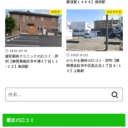
横須賀１４８８】袋井駅
島田市
浜松市中区
2023.02.19
2023.01.23
森田眼科クリニックの口コミ・評
かたやま眼科の口コミ・評判【静
判【静岡県島田市中溝４丁目１１
岡県浜松市中区高丘北１丁目９−１
−１５】島田駅
０】上島駅
検
索:
最近の口コミ