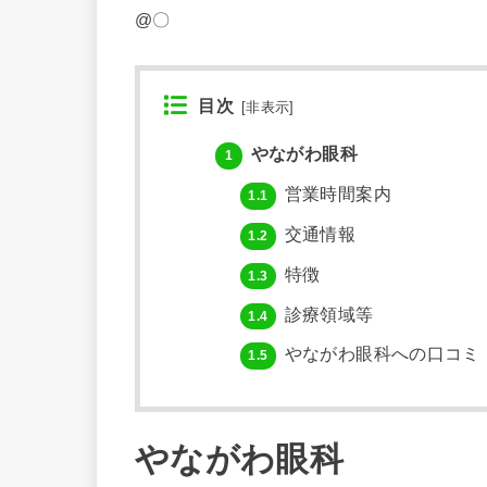
@〇
目次
[
非表示
]
やながわ眼科
1
営業時間案内
1.1
交通情報
1.2
特徴
1.3
診療領域等
1.4
やながわ眼科への口コミ
1.5
やながわ眼科