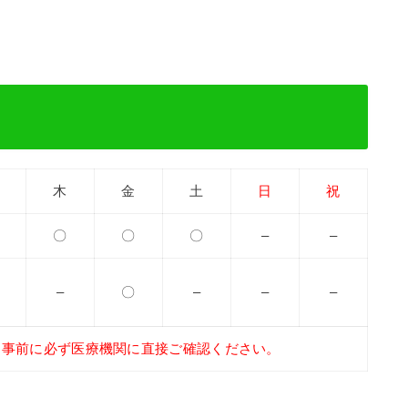
木
金
土
日
祝
〇
〇
〇
–
–
–
〇
–
–
–
、事前に必ず医療機関に直接ご確認ください。