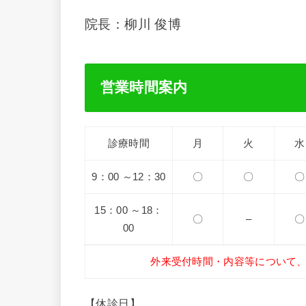
院長：柳川 俊博
営業時間案内
診療時間
月
火
水
9：00 ～12：30
〇
〇
〇
15：00 ～18：
〇
–
〇
00
外来受付時間・内容等について
【休診日】