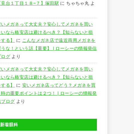
夏見台１丁目１８−７】塚田駅
に
ちゃちゃ丸
よ
り
安いメガネって大丈夫？安心してメガネを買い
たいなら格安店は避けるべき？【知らないと損
をする】
に
こんなメガネ店で遠近両用メガネを
買うな！という話【重要】 | ローシーの情報発信
ブログ
より
安いメガネって大丈夫？安心してメガネを買い
たいなら格安店は避けるべき？【知らないと損
をする】
に
安いメガネ店ってどう？メガネを買
う時の重要ポイントは２つ！ | ローシーの情報発
信ブログ
より
新着眼科