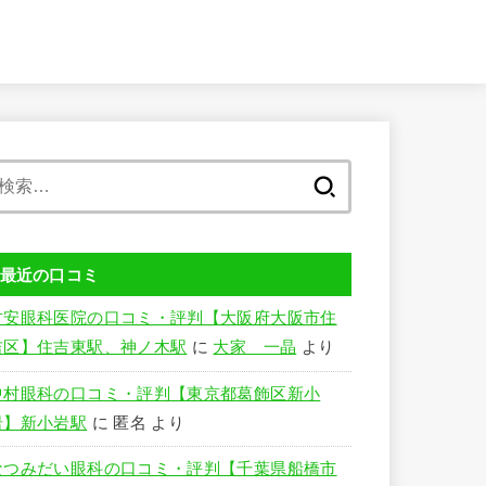
検
索:
最近の口コミ
竹安眼科医院の口コミ・評判【大阪府大阪市住
吉区】住吉東駅、神ノ木駅
に
大家 一晶
より
中村眼科の口コミ・評判【東京都葛飾区新小
岩】新小岩駅
に
匿名
より
なつみだい眼科の口コミ・評判【千葉県船橋市