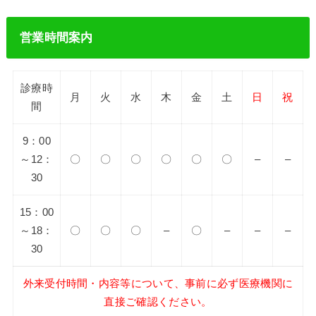
営業時間案内
診療時
月
火
水
木
金
土
日
祝
間
9：00
～12：
〇
〇
〇
〇
〇
〇
–
–
30
15：00
～18：
〇
〇
〇
–
〇
–
–
–
30
外来受付時間・内容等について、事前に必ず医療機関に
直接ご確認ください。