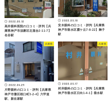
2022.05.18
2022.05.12
安木眼科の口コミ・評判【兵庫県
高井眼科医院の口コミ・評判【兵
神戸市垂水区霞ケ丘7-8-22】舞子
庫県神戸市須磨区北落合2-11-7】
駅
名谷駅
兵庫県
兵庫県
2022.05.17
2022.04.29
村井眼科の口コミ・評判【兵庫県
片野眼科の口コミ・評判【兵庫県
神戸市垂水区日向1-4-1】垂水駅
神戸市灘区桜口町3-2-4】六甲道
駅、新在家駅