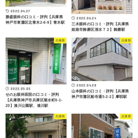
2022.04.27
勝盛眼科の口コミ・評判【兵庫県
2022.06.24
神戸市東灘区北青木2-6-9】青木駅
三木眼科の口コミ・評判【兵庫県
姫路市飾磨区清水７２】飾磨駅
兵庫県
兵庫県
2022.04.28
2022.05.05
山本眼科の口コミ・評判【兵庫県
せのお眼科医院の口コミ・評判
神戸市灘区船寺通5-2-2】摩耶駅
【兵庫県神戸市兵庫区菊水町6-1-
20】湊川公園駅、湊川駅
兵庫県
兵庫県