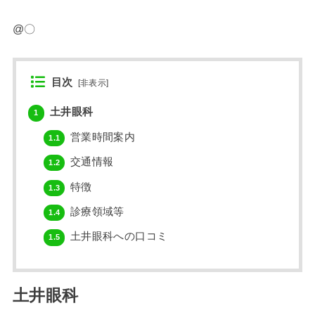
@〇
目次
[
非表示
]
土井眼科
1
営業時間案内
1.1
交通情報
1.2
特徴
1.3
診療領域等
1.4
土井眼科への口コミ
1.5
土井眼科