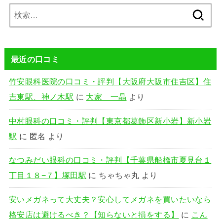
検
索:
最近の口コミ
竹安眼科医院の口コミ・評判【大阪府大阪市住吉区】住
吉東駅、神ノ木駅
に
大家 一晶
より
中村眼科の口コミ・評判【東京都葛飾区新小岩】新小岩
駅
に
匿名
より
なつみだい眼科の口コミ・評判【千葉県船橋市夏見台１
丁目１８−７】塚田駅
に
ちゃちゃ丸
より
安いメガネって大丈夫？安心してメガネを買いたいなら
格安店は避けるべき？【知らないと損をする】
に
こん