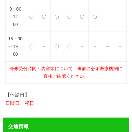
9：00
～12：
〇
〇
〇
〇
〇
〇
–
–
00
15：30
～19：
〇
–
〇
〇
–
–
–
–
00
外来受付時間・内容等について、事前に必ず医療機関に
直接ご確認ください。
【休診日】
日曜日、祝日
交通情報