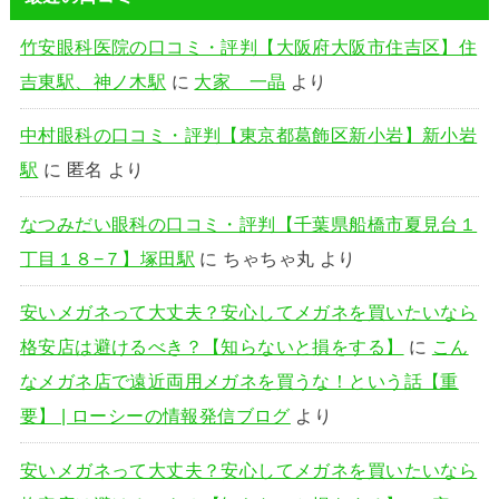
竹安眼科医院の口コミ・評判【大阪府大阪市住吉区】住
吉東駅、神ノ木駅
に
大家 一晶
より
中村眼科の口コミ・評判【東京都葛飾区新小岩】新小岩
駅
に
匿名
より
なつみだい眼科の口コミ・評判【千葉県船橋市夏見台１
丁目１８−７】塚田駅
に
ちゃちゃ丸
より
安いメガネって大丈夫？安心してメガネを買いたいなら
格安店は避けるべき？【知らないと損をする】
に
こん
なメガネ店で遠近両用メガネを買うな！という話【重
要】 | ローシーの情報発信ブログ
より
安いメガネって大丈夫？安心してメガネを買いたいなら