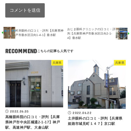
おじま眼科クリニックの口コミ・評
村井眼科の口コミ・評判【兵庫県神
判【兵庫県神戸市垂水区日向2-1-
戸市垂水区日向1-4-1】垂水駅
4】垂水駅
RECOMMEND
兵庫県
兵庫県
2022.06.05
2022.06.22
高橋眼科院の口コミ・評判【兵庫
土井眼科の口コミ・評判【兵庫県
県神戸市中央区橘通2-1-17】神戸
姫路市城見町１４７】京口駅
駅、高速神戸駅、大倉山駅