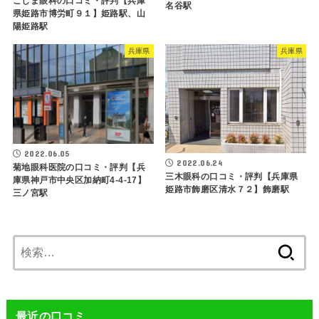
こじま眼科の口コミ・評判【兵庫
名谷駅
県姫路市博労町９１】姫路駅、山
陽姫路駅
兵庫県
兵庫県
2022.06.05
2022.06.24
菊地眼科医院の口コミ・評判【兵
三木眼科の口コミ・評判【兵庫県
庫県神戸市中央区加納町4-4-17】
姫路市飾磨区清水７２】飾磨駅
三ノ宮駅
検
索:
最近の口コミ