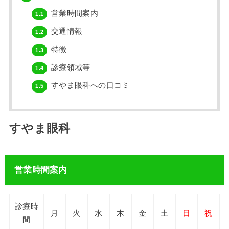
営業時間案内
1.1
交通情報
1.2
特徴
1.3
診療領域等
1.4
すやま眼科への口コミ
1.5
すやま眼科
営業時間案内
診療時
月
火
水
木
金
土
日
祝
間