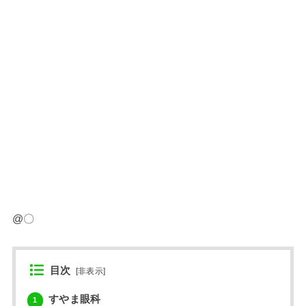
@〇
目次
[
非表示
]
すやま眼科
1