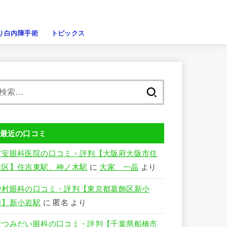
り白内障手術
トピックス
検
索:
最近の口コミ
竹安眼科医院の口コミ・評判【大阪府大阪市住
吉区】住吉東駅、神ノ木駅
に
大家 一晶
より
中村眼科の口コミ・評判【東京都葛飾区新小
岩】新小岩駅
に
匿名
より
なつみだい眼科の口コミ・評判【千葉県船橋市