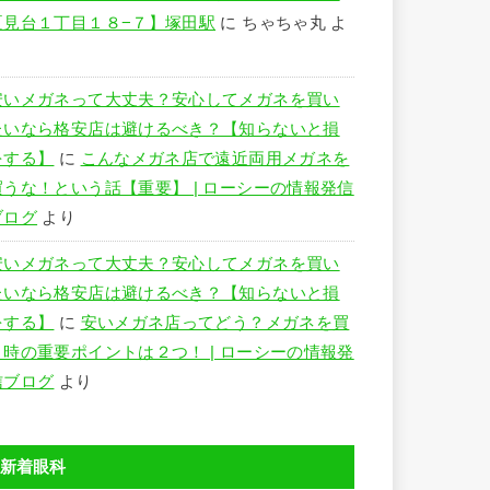
夏見台１丁目１８−７】塚田駅
に
ちゃちゃ丸
よ
り
安いメガネって大丈夫？安心してメガネを買い
たいなら格安店は避けるべき？【知らないと損
をする】
に
こんなメガネ店で遠近両用メガネを
買うな！という話【重要】 | ローシーの情報発信
ブログ
より
安いメガネって大丈夫？安心してメガネを買い
たいなら格安店は避けるべき？【知らないと損
をする】
に
安いメガネ店ってどう？メガネを買
う時の重要ポイントは２つ！ | ローシーの情報発
信ブログ
より
新着眼科