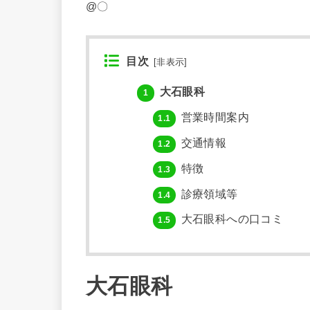
@〇
目次
[
非表示
]
大石眼科
1
営業時間案内
1.1
交通情報
1.2
特徴
1.3
診療領域等
1.4
大石眼科への口コミ
1.5
大石眼科