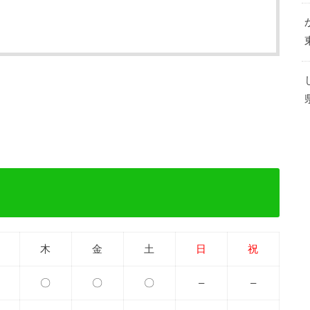
木
金
土
日
祝
〇
〇
〇
–
–