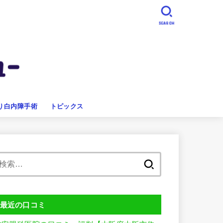
SEARCH
り白内障手術
トピックス
検
索:
最近の口コミ