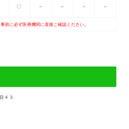
〇
–
–
–
–
、事前に必ず医療機関に直接ご確認ください。
丁目４３