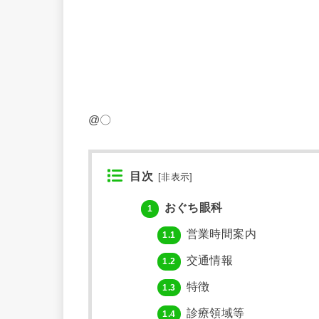
@〇
目次
[
非表示
]
おぐち眼科
1
営業時間案内
1.1
交通情報
1.2
特徴
1.3
診療領域等
1.4