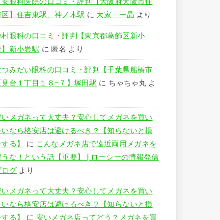
竹安眼科医院の口コミ・評判【大阪府大阪市住
吉区】住吉東駅、神ノ木駅
に
大家 一晶
より
中村眼科の口コミ・評判【東京都葛飾区新小
岩】新小岩駅
に
匿名
より
なつみだい眼科の口コミ・評判【千葉県船橋市
夏見台１丁目１８−７】塚田駅
に
ちゃちゃ丸
よ
り
安いメガネって大丈夫？安心してメガネを買い
たいなら格安店は避けるべき？【知らないと損
をする】
に
こんなメガネ店で遠近両用メガネを
買うな！という話【重要】 | ローシーの情報発信
ブログ
より
安いメガネって大丈夫？安心してメガネを買い
たいなら格安店は避けるべき？【知らないと損
をする】
に
安いメガネ店ってどう？メガネを買