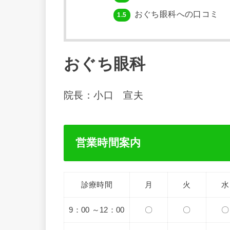
おぐち眼科への口コミ
1.5
おぐち眼科
院長：小口 宣夫
営業時間案内
診療時間
月
火
水
9：00 ～12：00
〇
〇
〇