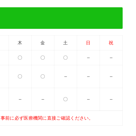
木
金
土
日
祝
〇
〇
〇
–
–
〇
〇
–
–
–
–
–
〇
–
–
、事前に必ず医療機関に直接ご確認ください。