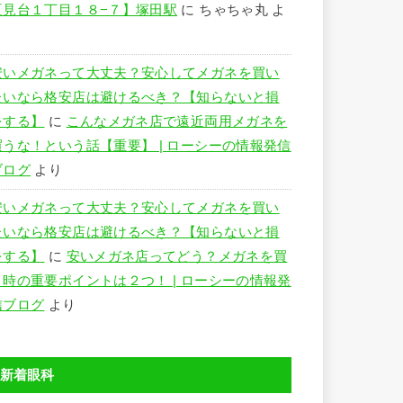
夏見台１丁目１８−７】塚田駅
に
ちゃちゃ丸
よ
り
安いメガネって大丈夫？安心してメガネを買い
たいなら格安店は避けるべき？【知らないと損
をする】
に
こんなメガネ店で遠近両用メガネを
買うな！という話【重要】 | ローシーの情報発信
ブログ
より
安いメガネって大丈夫？安心してメガネを買い
たいなら格安店は避けるべき？【知らないと損
をする】
に
安いメガネ店ってどう？メガネを買
う時の重要ポイントは２つ！ | ローシーの情報発
信ブログ
より
新着眼科