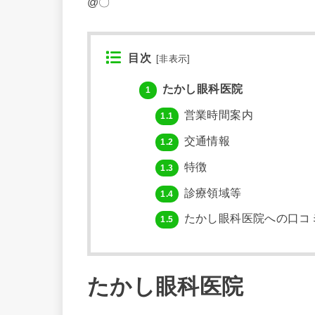
@〇
目次
[
非表示
]
たかし眼科医院
1
営業時間案内
1.1
交通情報
1.2
特徴
1.3
診療領域等
1.4
たかし眼科医院への口コ
1.5
たかし眼科医院