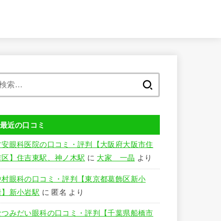
検
索:
最近の口コミ
竹安眼科医院の口コミ・評判【大阪府大阪市住
吉区】住吉東駅、神ノ木駅
に
大家 一晶
より
中村眼科の口コミ・評判【東京都葛飾区新小
岩】新小岩駅
に
匿名
より
なつみだい眼科の口コミ・評判【千葉県船橋市