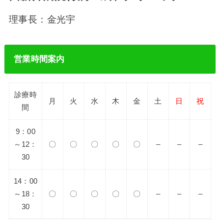
理事長：金光宇
営業時間案内
診療時
月
火
水
木
金
土
日
祝
間
9：00
～12：
〇
〇
〇
〇
〇
–
–
–
30
14：00
～18：
〇
〇
〇
〇
〇
–
–
–
30