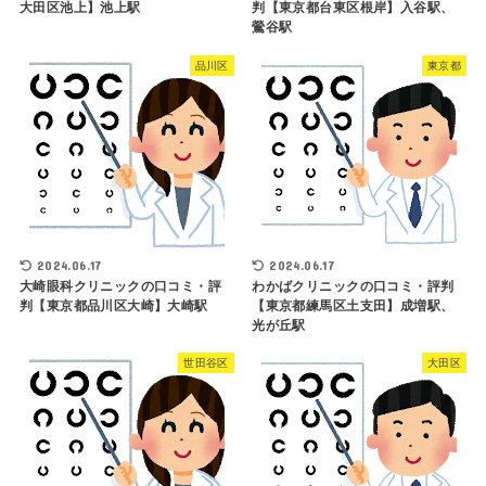
大田区池上】池上駅
判【東京都台東区根岸】入谷駅、
鶯谷駅
品川区
東京都
2024.06.17
2024.06.17
大崎眼科クリニックの口コミ・評
わかばクリニックの口コミ・評判
判【東京都品川区大崎】大崎駅
【東京都練馬区土支田】成増駅、
光が丘駅
世田谷区
大田区