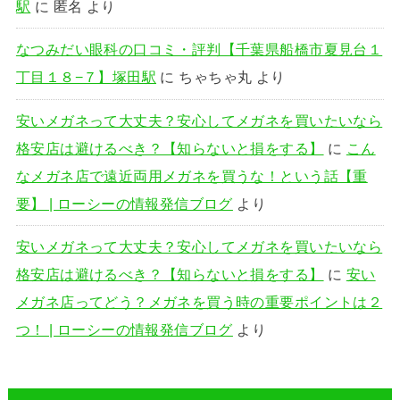
駅
に
匿名
より
なつみだい眼科の口コミ・評判【千葉県船橋市夏見台１
丁目１８−７】塚田駅
に
ちゃちゃ丸
より
安いメガネって大丈夫？安心してメガネを買いたいなら
格安店は避けるべき？【知らないと損をする】
に
こん
なメガネ店で遠近両用メガネを買うな！という話【重
要】 | ローシーの情報発信ブログ
より
安いメガネって大丈夫？安心してメガネを買いたいなら
格安店は避けるべき？【知らないと損をする】
に
安い
メガネ店ってどう？メガネを買う時の重要ポイントは２
つ！ | ローシーの情報発信ブログ
より