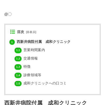
@〇
目次
[
非表示
]
西新井病院付属 成和クリニック
1
営業時間案内
1.1
交通情報
1.2
特徴
1.3
診療領域等
1.4
成和クリニックへの口コミ
1.5
西新井病院付属 成和クリニック