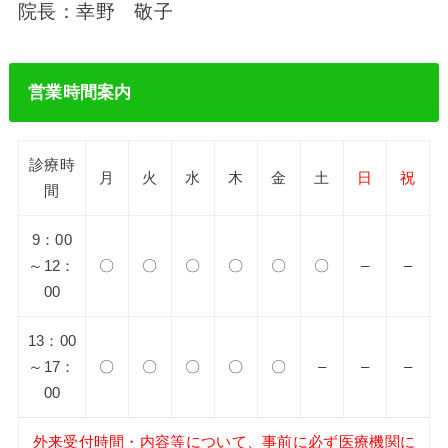
院長：幸野 敬子
営業時間案内
診療時
月
火
水
木
金
土
日
祝
間
9：00
～12：
〇
〇
〇
〇
〇
〇
–
–
00
13：00
～17：
〇
〇
〇
〇
〇
–
–
–
00
外来受付時間・内容等について、事前に必ず医療機関に