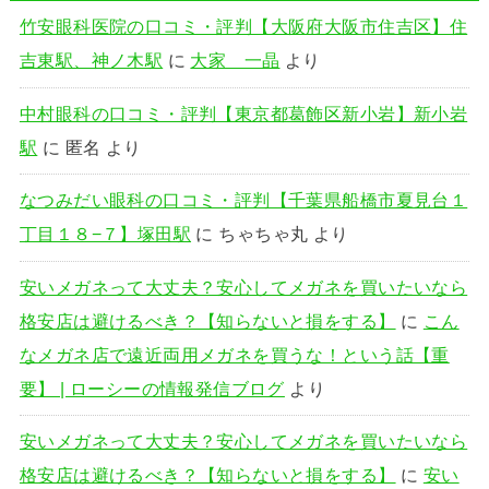
竹安眼科医院の口コミ・評判【大阪府大阪市住吉区】住
吉東駅、神ノ木駅
に
大家 一晶
より
中村眼科の口コミ・評判【東京都葛飾区新小岩】新小岩
駅
に
匿名
より
なつみだい眼科の口コミ・評判【千葉県船橋市夏見台１
丁目１８−７】塚田駅
に
ちゃちゃ丸
より
安いメガネって大丈夫？安心してメガネを買いたいなら
格安店は避けるべき？【知らないと損をする】
に
こん
なメガネ店で遠近両用メガネを買うな！という話【重
要】 | ローシーの情報発信ブログ
より
安いメガネって大丈夫？安心してメガネを買いたいなら
格安店は避けるべき？【知らないと損をする】
に
安い