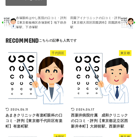
赤塚眼科はやし医院の口コミ・評判
田園アイクリニックの口コミ・評判
【東京都板橋区赤塚新町】地下鉄赤
【東京都大田区田園調布】田園調布
塚駅、下赤塚駅
駅
RECOMMEND
千代田区
東京都
2024.06.11
2024.06.17
あまきクリニック有楽町眼科の口
西新井病院付属 成和クリニック
コミ・評判【東京都千代田区有楽
の口コミ・評判【東京都足立区西
町】有楽町駅
新井本町】大師前駅、西新井駅
大田区
東京都