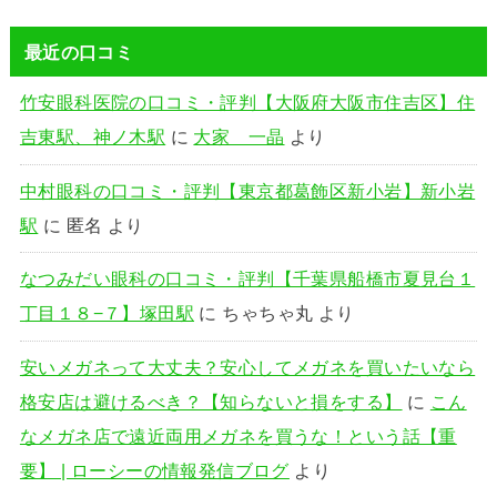
最近の口コミ
竹安眼科医院の口コミ・評判【大阪府大阪市住吉区】住
吉東駅、神ノ木駅
に
大家 一晶
より
中村眼科の口コミ・評判【東京都葛飾区新小岩】新小岩
駅
に
匿名
より
なつみだい眼科の口コミ・評判【千葉県船橋市夏見台１
丁目１８−７】塚田駅
に
ちゃちゃ丸
より
安いメガネって大丈夫？安心してメガネを買いたいなら
格安店は避けるべき？【知らないと損をする】
に
こん
なメガネ店で遠近両用メガネを買うな！という話【重
要】 | ローシーの情報発信ブログ
より