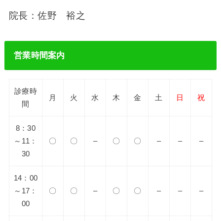
院長：佐野 裕之
営業時間案内
診療時
月
火
水
木
金
土
日
祝
間
8：30
～11：
〇
〇
–
〇
〇
–
–
–
30
14：00
～17：
〇
〇
–
〇
〇
–
–
–
00