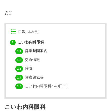
@〇
目次
[
非表示
]
こいわ内科眼科
1
営業時間案内
1.1
交通情報
1.2
特徴
1.3
診療領域等
1.4
こいわ内科眼科への口コミ
1.5
こいわ内科眼科