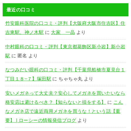
最近の口コミ
竹安眼科医院の口コミ・評判【大阪府大阪市住吉区】住
吉東駅、神ノ木駅
に
大家 一晶
より
中村眼科の口コミ・評判【東京都葛飾区新小岩】新小岩
駅
に
匿名
より
なつみだい眼科の口コミ・評判【千葉県船橋市夏見台１
丁目１８−７】塚田駅
に
ちゃちゃ丸
より
安いメガネって大丈夫？安心してメガネを買いたいなら
格安店は避けるべき？【知らないと損をする】
に
こん
なメガネ店で遠近両用メガネを買うな！という話【重
要】 | ローシーの情報発信ブログ
より