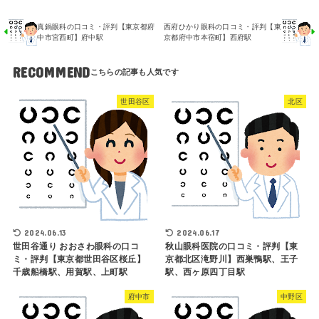
真鍋眼科の口コミ・評判【東京都府
西府ひかり眼科の口コミ・評判【東
中市宮西町】府中駅
京都府中市本宿町】西府駅
RECOMMEND
世田谷区
北区
2024.06.13
2024.06.17
世田谷通り おおさわ眼科の口コ
秋山眼科医院の口コミ・評判【東
ミ・評判【東京都世田谷区桜丘】
京都北区滝野川】西巣鴨駅、王子
千歳船橋駅、用賀駅、上町駅
駅、西ヶ原四丁目駅
府中市
中野区