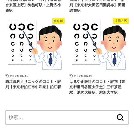
台東区上野】御徒町駅・上野広小
判【東京都大田区田園調布】田園
路駅
調布駅
東京都
世田谷区
2024.06.13
2024.06.11
狛江眼科クリニックの口コミ・評
はるやま眼科の口コミ・評判【東
判【東京都狛江市中和泉】狛江駅
京都世田谷区太子堂】三軒茶屋
駅、池尻大橋駅、駒沢大学駅
検
索: