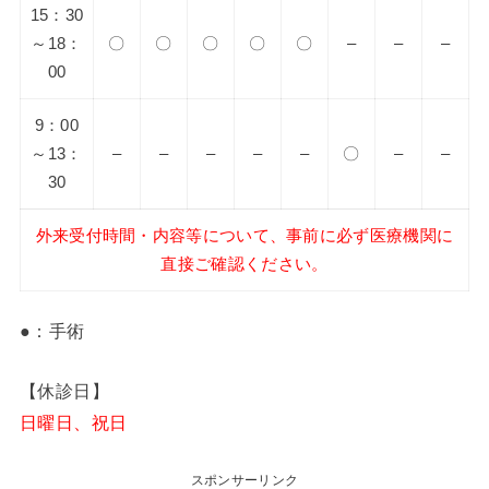
15：30
～18：
〇
〇
〇
〇
〇
–
–
–
00
9：00
～13：
–
–
–
–
–
〇
–
–
30
外来受付時間・内容等について、事前に必ず医療機関に
直接ご確認ください。
●：手術
【休診日】
日曜日、祝日
スポンサーリンク