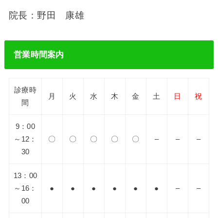
院長：野田 康雄
営業時間案内
診療時
月
火
水
木
金
土
日
祝
間
9：00
～12：
〇
〇
〇
〇
〇
–
–
–
30
13：00
～16：
●
●
●
●
●
●
–
–
00