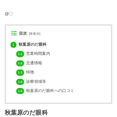
@〇
目次
[
非表示
]
秋葉原のだ眼科
1
営業時間案内
1.1
交通情報
1.2
特徴
1.3
診療領域等
1.4
秋葉原のだ眼科への口コミ
1.5
秋葉原のだ眼科