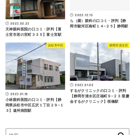
2022.12.15
ら（羅）眼科の口コミ・評判【静
2023.02.23
岡市駿河区南町１４−２５】静岡駅
天神眼科医院の口コミ・評判【富
士宮市若の宮町３３５】富士宮駅
浜松市中区
静岡市清水区
2023.01.02
するがクリニックの口コミ・評判
2023.01.18
【静岡市清水区庄福町９−２３ 梨慶
小林眼科医院の口コミ・評判【静
会するがクリニック】桜橋駅
岡県浜松市中区広沢１丁目２９−１
３】遠州病院駅
検