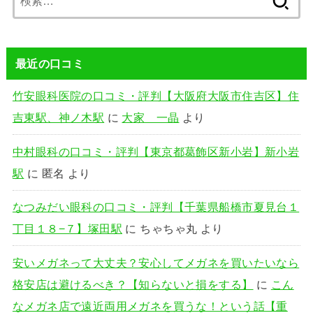
索:
最近の口コミ
竹安眼科医院の口コミ・評判【大阪府大阪市住吉区】住
吉東駅、神ノ木駅
に
大家 一晶
より
中村眼科の口コミ・評判【東京都葛飾区新小岩】新小岩
駅
に
匿名
より
なつみだい眼科の口コミ・評判【千葉県船橋市夏見台１
丁目１８−７】塚田駅
に
ちゃちゃ丸
より
安いメガネって大丈夫？安心してメガネを買いたいなら
格安店は避けるべき？【知らないと損をする】
に
こん
なメガネ店で遠近両用メガネを買うな！という話【重