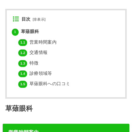
目次
[
非表示
]
草薙眼科
1
営業時間案内
1.1
交通情報
1.2
特徴
1.3
診療領域等
1.4
草薙眼科への口コミ
1.5
草薙眼科