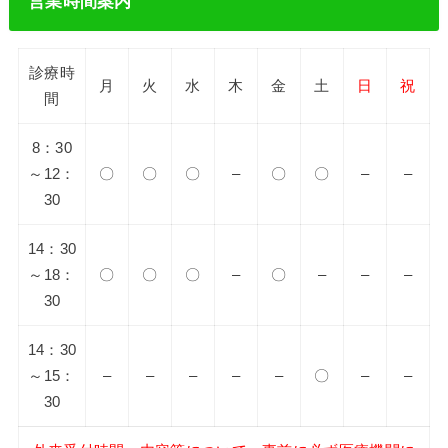
営業時間案内
診療時
月
火
水
木
金
土
日
祝
間
8：30
～12：
〇
〇
〇
–
〇
〇
–
–
30
14：30
～18：
〇
〇
〇
–
〇
–
–
–
30
14：30
～15：
–
–
–
–
–
〇
–
–
30