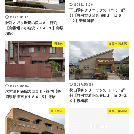
2022.12.06
下山眼科クリニックの口コミ・評
判【静岡市葵区呉服町１丁目５
2023.03.17
−２】新静岡駅
眼科オガタ医院の口コミ・評判
【御殿場市杉名沢５１４−１】御殿
場駅
沼津市
静岡市清水区
2024.05.27
2023.02.03
秋山眼科クリニックの口コミ・評
木村眼科医院の口コミ・評判【静
判【静岡市清水区春日１丁目６−２
岡県沼津市原１８４−５】原駅
０】桜橋駅
富士宮市
静岡市駿河区