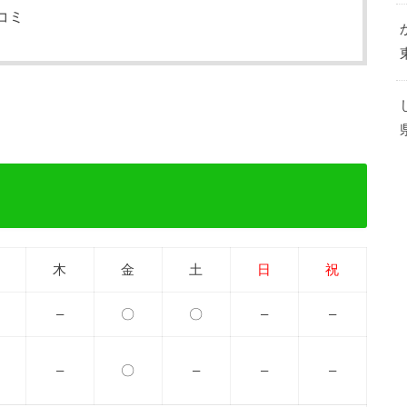
コミ
木
金
土
日
祝
–
〇
〇
–
–
–
〇
–
–
–