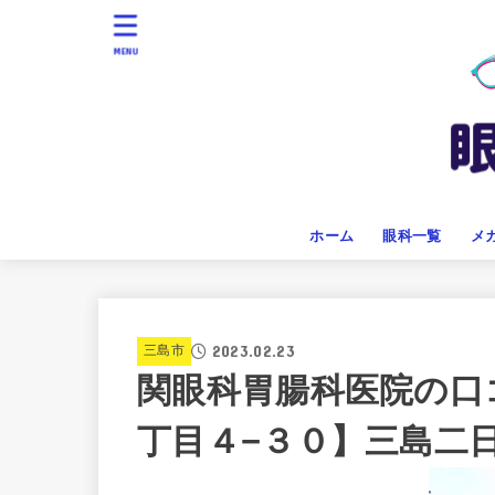
MENU
ホーム
眼科一覧
メ
2023.02.23
三島市
関眼科胃腸科医院の口
丁目４−３０】三島二