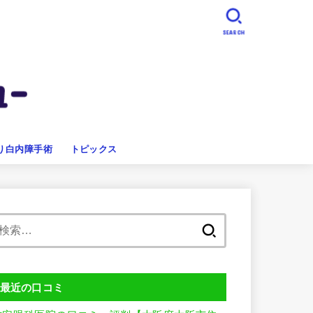
SEARCH
り白内障手術
トピックス
検
索:
最近の口コミ