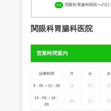
関眼科胃腸科医院への口
1.5
関眼科胃腸科医院
営業時間案内
診療時間
月
火
水
9：00 ～12：00
〇
〇
〇
14：00 ～18：
〇
〇
〇
00