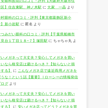
竹安眼科医院の口コミ・評判【大阪府大阪市住
吉区】住吉東駅、神ノ木駅
に
大家 一晶
より
中村眼科の口コミ・評判【東京都葛飾区新小
岩】新小岩駅
に
匿名
より
なつみだい眼科の口コミ・評判【千葉県船橋市
夏見台１丁目１８−７】塚田駅
に
ちゃちゃ丸
よ
り
安いメガネって大丈夫？安心してメガネを買い
たいなら格安店は避けるべき？【知らないと損
をする】
に
こんなメガネ店で遠近両用メガネを
買うな！という話【重要】 | ローシーの情報発信
ブログ
より
安いメガネって大丈夫？安心してメガネを買い
たいなら格安店は避けるべき？【知らないと損
をする】
に
安いメガネ店ってどう？メガネを買