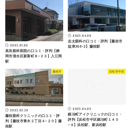
2023.04.08
志太眼科の口コミ・評判【藤枝市
2023.01.02
益津364ｰ2】藤枝駅
高良眼科医院の口コミ・評判【静
岡市清水区新富町８−２３】入江岡
駅
藤枝市
浜松市中区
2023.04.05
2023.03.30
鍛冶町アイクリニックの口コミ・
藤枝眼科クリニックの口コミ・評
評判【浜松市中区鍛冶町１４０
判【藤枝市青木２丁目４−２０】藤
−４】浜松駅、新浜松駅
枝駅