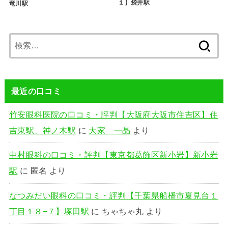
１】袋井駅
竜川駅
検
索:
最近の口コミ
竹安眼科医院の口コミ・評判【大阪府大阪市住吉区】住
吉東駅、神ノ木駅
に
大家 一晶
より
中村眼科の口コミ・評判【東京都葛飾区新小岩】新小岩
駅
に
匿名
より
なつみだい眼科の口コミ・評判【千葉県船橋市夏見台１
丁目１８−７】塚田駅
に
ちゃちゃ丸
より