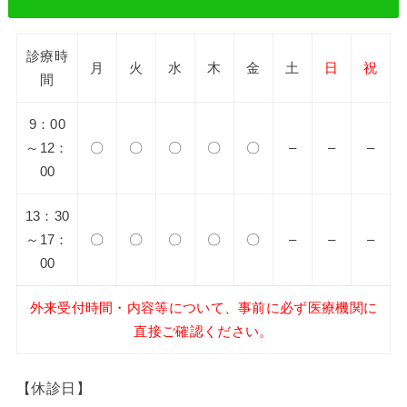
診療時
月
火
水
木
金
土
日
祝
間
9：00
～12：
〇
〇
〇
〇
〇
–
–
–
00
13：30
～17：
〇
〇
〇
〇
〇
–
–
–
00
外来受付時間・内容等について、事前に必ず医療機関に
直接ご確認ください。
【休診日】