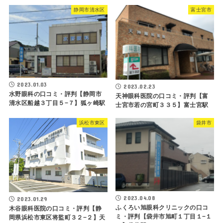
静岡市清水区
富士宮市
2023.01.03
2023.02.23
水野眼科の口コミ・評判【静岡市
天神眼科医院の口コミ・評判【富
清水区船越３丁目５−７】狐ヶ崎駅
士宮市若の宮町３３５】富士宮駅
浜松市東区
袋井市
2023.04.08
2023.01.29
ふくろい旭眼科クリニックの口コ
木谷眼科医院の口コミ・評判【静
ミ・評判【袋井市旭町１丁目１−１
岡県浜松市東区将監町３２−２】天