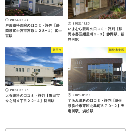
2023.02.07
2022.11.23
戸田眼科医院の口コミ・評判【静
いまむら眼科の口コミ・評判【静
岡県富士宮市宮原１２８−１】富士
岡市葵区紺屋町３−３】静岡駅、新
宮駅
静岡駅
磐田市
浜松市東区
2023.02.25
2023.01.29
大石眼科の口コミ・評判【磐田市
すあみ眼科の口コミ・評判【静岡
今之浦４丁目２２−４】磐田駅
県浜松市東区北島町５７０−２】天
竜川駅、浜松駅