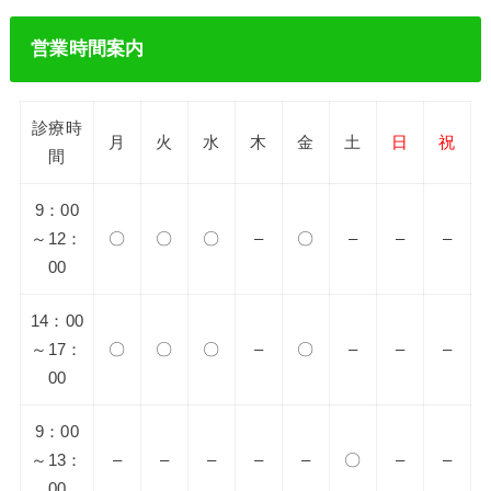
営業時間案内
診療時
月
火
水
木
金
土
日
祝
間
9：00
～12：
〇
〇
〇
–
〇
–
–
–
00
14：00
～17：
〇
〇
〇
–
〇
–
–
–
00
9：00
～13：
–
–
–
–
–
〇
–
–
00