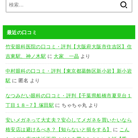
検
索:
最近の口コミ
竹安眼科医院の口コミ・評判【大阪府大阪市住吉区】住
吉東駅、神ノ木駅
に
大家 一晶
より
中村眼科の口コミ・評判【東京都葛飾区新小岩】新小岩
駅
に
匿名
より
なつみだい眼科の口コミ・評判【千葉県船橋市夏見台１
丁目１８−７】塚田駅
に
ちゃちゃ丸
より
安いメガネって大丈夫？安心してメガネを買いたいなら
格安店は避けるべき？【知らないと損をする】
に
こん