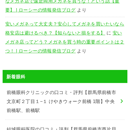
なメガネ店で遠近両用メガネを買うな！という話【重
要】 | ローシーの情報発信ブログ
より
安いメガネって大丈夫？安心してメガネを買いたいなら
格安店は避けるべき？【知らないと損をする】
に
安い
メガネ店ってどう？メガネを買う時の重要ポイントは２
つ！ | ローシーの情報発信ブログ
より
新着眼科
前橋眼科クリニックの口コミ・評判【群馬県前橋市
文京町２丁目１−１ けやきウォーク前橋 1階】中央
前橋駅、前橋駅
結城眼科医院の口コミ・評判【群馬県前橋市西片貝