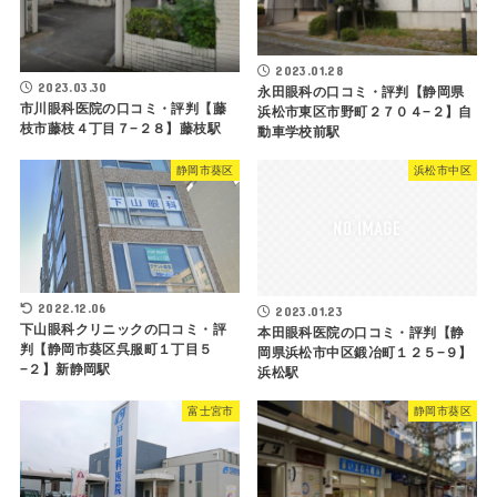
2023.01.28
2023.03.30
永田眼科の口コミ・評判【静岡県
市川眼科医院の口コミ・評判【藤
浜松市東区市野町２７０４−２】自
枝市藤枝４丁目７−２８】藤枝駅
動車学校前駅
静岡市葵区
浜松市中区
2022.12.06
2023.01.23
下山眼科クリニックの口コミ・評
本田眼科医院の口コミ・評判【静
判【静岡市葵区呉服町１丁目５
岡県浜松市中区鍛冶町１２５−９】
−２】新静岡駅
浜松駅
富士宮市
静岡市葵区