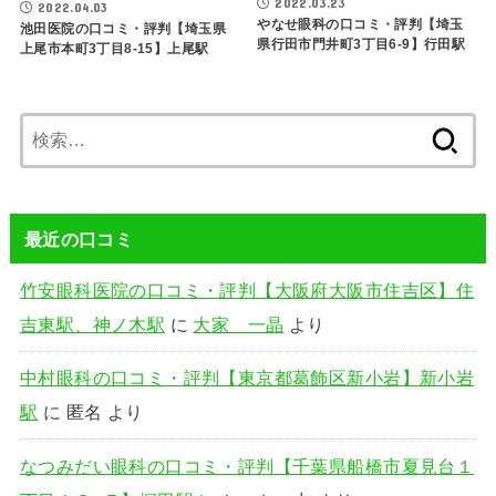
2022.03.23
2022.04.03
やなせ眼科の口コミ・評判【埼玉
池田医院の口コミ・評判【埼玉県
県行田市門井町3丁目6-9】行田駅
上尾市本町3丁目8-15】上尾駅
検
索:
最近の口コミ
竹安眼科医院の口コミ・評判【大阪府大阪市住吉区】住
吉東駅、神ノ木駅
に
大家 一晶
より
中村眼科の口コミ・評判【東京都葛飾区新小岩】新小岩
駅
に
匿名
より
なつみだい眼科の口コミ・評判【千葉県船橋市夏見台１