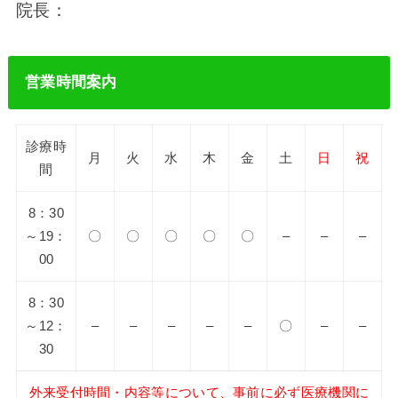
院長：
営業時間案内
診療時
月
火
水
木
金
土
日
祝
間
8：30
～19：
〇
〇
〇
〇
〇
–
–
–
00
8：30
～12：
–
–
–
–
–
〇
–
–
30
外来受付時間・内容等について、事前に必ず医療機関に