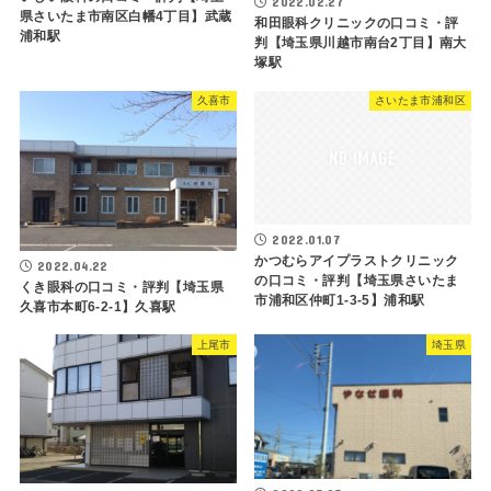
2022.02.27
県さいたま市南区白幡4丁目】武蔵
和田眼科クリニックの口コミ・評
浦和駅
判【埼玉県川越市南台2丁目】南大
塚駅
久喜市
さいたま市浦和区
2022.01.07
かつむらアイプラストクリニック
2022.04.22
の口コミ・評判【埼玉県さいたま
くき眼科の口コミ・評判【埼玉県
市浦和区仲町1-3-5】浦和駅
久喜市本町6-2-1】久喜駅
上尾市
埼玉県