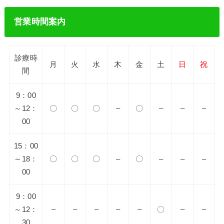
営業時間案内
診療時
月
火
水
木
金
土
日
祝
間
9：00
～12：
〇
〇
〇
–
〇
–
–
–
00
15：00
～18：
〇
〇
〇
–
〇
–
–
–
00
9：00
～12：
–
–
–
–
–
〇
–
–
30