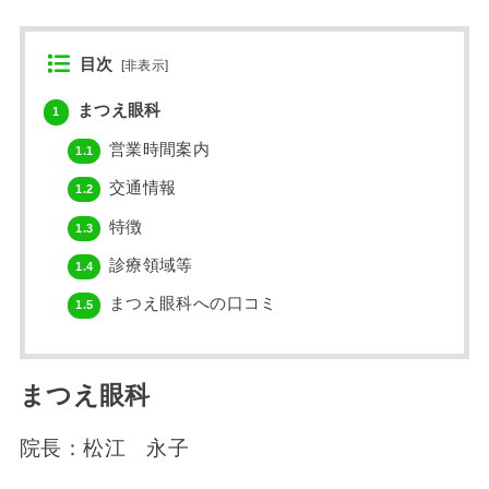
目次
[
非表示
]
まつえ眼科
1
営業時間案内
1.1
交通情報
1.2
特徴
1.3
診療領域等
1.4
まつえ眼科への口コミ
1.5
まつえ眼科
院長：松江 永子