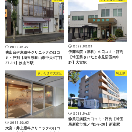
2022.02.23
2022.03.27
伊藤医院（眼科）の口コミ・評判
狭山台伊東眼科クリニックの口コ
【埼玉県さいたま市見沼区南中
ミ・評判【埼玉県狭山市中央4丁目
野】大宮駅
27-11】狭山市駅
さいたま市大宮区
埼玉県
2022.04.21
静風荘病院の口コミ・評判【埼玉
2022.02.03
県新座市堀ノ内1-9-28】新座駅
大宮・井上眼科クリニックの口コ