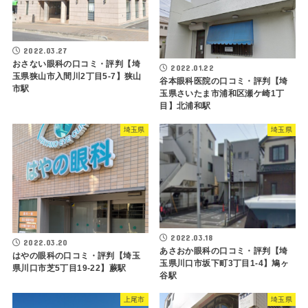
2022.03.27
おさない眼科の口コミ・評判【埼
2022.01.22
玉県狭山市入間川2丁目5-7】狭山
谷本眼科医院の口コミ・評判【埼
市駅
玉県さいたま市浦和区瀬ケ崎1丁
目】北浦和駅
埼玉県
埼玉県
2022.03.18
2022.03.20
あさおか眼科の口コミ・評判【埼
はやの眼科の口コミ・評判【埼玉
玉県川口市坂下町3丁目1-4】鳩ヶ
県川口市芝5丁目19-22】蕨駅
谷駅
上尾市
埼玉県