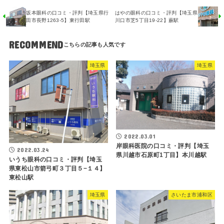
坂本眼科の口コミ・評判【埼玉県行
はやの眼科の口コミ・評判【埼玉県
田市長野1263-5】東行田駅
川口市芝5丁目19-22】蕨駅
RECOMMEND
埼玉県
埼玉県
2022.03.01
岸眼科医院の口コミ・評判【埼玉
2022.03.24
県川越市石原町1丁目】本川越駅
いうち眼科の口コミ・評判【埼玉
県東松山市箭弓町３丁目５−１４】
東松山駅
埼玉県
さいたま市浦和区