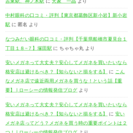
吉東駅、神ノ木駅
に
大家 一晶
より
中村眼科の口コミ・評判【東京都葛飾区新小岩】新小岩
駅
に
匿名
より
なつみだい眼科の口コミ・評判【千葉県船橋市夏見台１
丁目１８−７】塚田駅
に
ちゃちゃ丸
より
安いメガネって大丈夫？安心してメガネを買いたいなら
格安店は避けるべき？【知らないと損をする】
に
こん
なメガネ店で遠近両用メガネを買うな！という話【重
要】 | ローシーの情報発信ブログ
より
安いメガネって大丈夫？安心してメガネを買いたいなら
格安店は避けるべき？【知らないと損をする】
に
安い
メガネ店ってどう？メガネを買う時の重要ポイントは２
つ！ | ローシーの情報発信ブログ
より