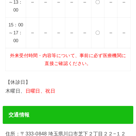
～13：
–
–
–
–
–
〇
–
–
00
15：00
～17：
–
–
–
–
–
〇
–
–
00
外来受付時間・内容等について、事前に必ず医療機関に
直接ご確認ください。
【休診日】
木曜日、
日曜日、祝日
交通情報
住所：〒333-0848 埼玉県川口市芝下２丁目２２−１２