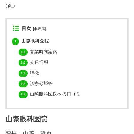
@〇
目次
[
非表示
]
山際眼科医院
1
営業時間案内
1.1
交通情報
1.2
特徴
1.3
診療領域等
1.4
山際眼科医院への口コミ
1.5
山際眼科医院
院長：山際 雅也