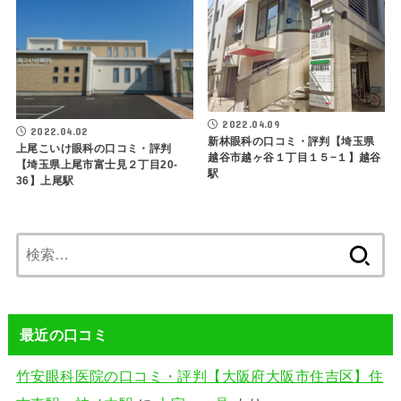
2022.04.09
2022.04.02
新林眼科の口コミ・評判【埼玉県
上尾こいけ眼科の口コミ・評判
越谷市越ヶ谷１丁目１５−１】越谷
【埼玉県上尾市富士見２丁目20-
駅
36】上尾駅
検
索:
最近の口コミ
竹安眼科医院の口コミ・評判【大阪府大阪市住吉区】住