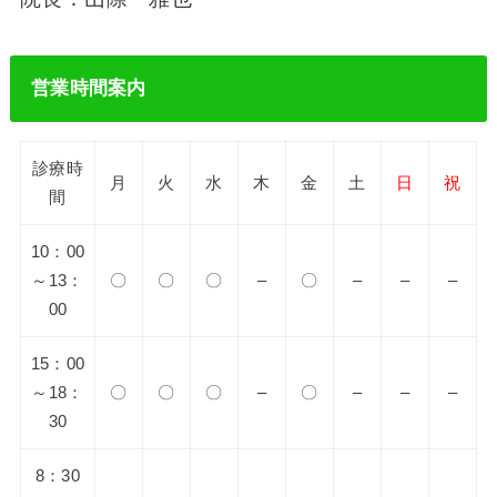
営業時間案内
診療時
月
火
水
木
金
土
日
祝
間
10：00
～13：
〇
〇
〇
–
〇
–
–
–
00
15：00
～18：
〇
〇
〇
–
〇
–
–
–
30
8：30