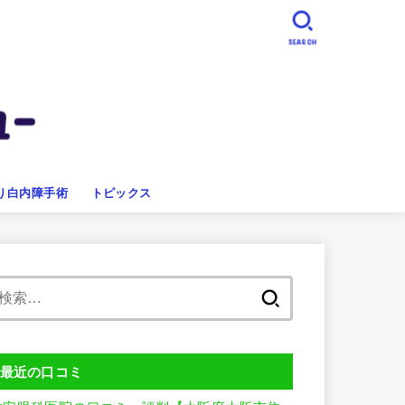
SEARCH
り白内障手術
トピックス
検
索:
最近の口コミ