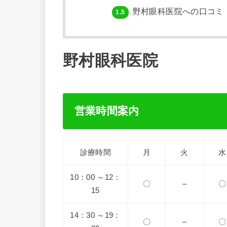
野村眼科医院への口コミ
1.5
野村眼科医院
営業時間案内
診療時間
月
火
水
10：00 ～12：
〇
–
〇
15
14：30 ～19：
〇
–
〇