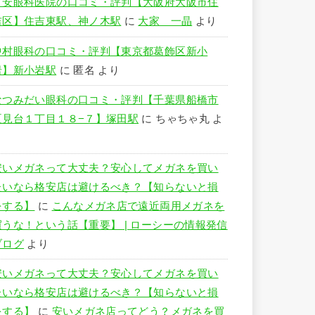
竹安眼科医院の口コミ・評判【大阪府大阪市住
吉区】住吉東駅、神ノ木駅
に
大家 一晶
より
中村眼科の口コミ・評判【東京都葛飾区新小
岩】新小岩駅
に
匿名
より
なつみだい眼科の口コミ・評判【千葉県船橋市
夏見台１丁目１８−７】塚田駅
に
ちゃちゃ丸
よ
り
安いメガネって大丈夫？安心してメガネを買い
たいなら格安店は避けるべき？【知らないと損
をする】
に
こんなメガネ店で遠近両用メガネを
買うな！という話【重要】 | ローシーの情報発信
ブログ
より
安いメガネって大丈夫？安心してメガネを買い
たいなら格安店は避けるべき？【知らないと損
をする】
に
安いメガネ店ってどう？メガネを買