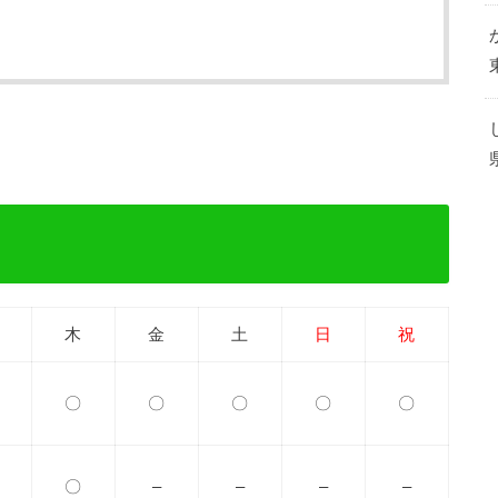
木
金
土
日
祝
〇
〇
〇
〇
〇
〇
–
–
–
–