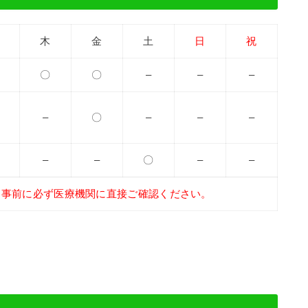
木
金
土
日
祝
〇
〇
–
–
–
–
〇
–
–
–
–
–
〇
–
–
、事前に必ず医療機関に直接ご確認ください。