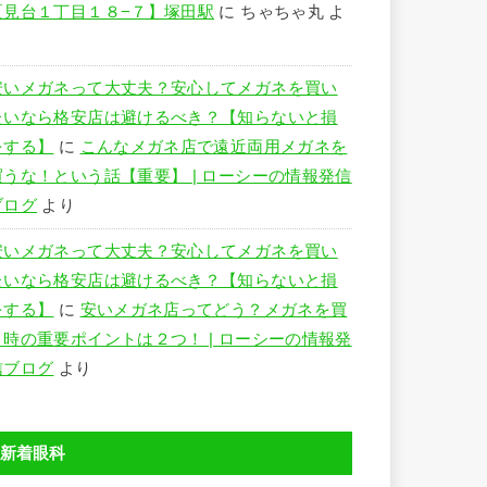
夏見台１丁目１８−７】塚田駅
に
ちゃちゃ丸
よ
り
安いメガネって大丈夫？安心してメガネを買い
たいなら格安店は避けるべき？【知らないと損
をする】
に
こんなメガネ店で遠近両用メガネを
買うな！という話【重要】 | ローシーの情報発信
ブログ
より
安いメガネって大丈夫？安心してメガネを買い
たいなら格安店は避けるべき？【知らないと損
をする】
に
安いメガネ店ってどう？メガネを買
う時の重要ポイントは２つ！ | ローシーの情報発
信ブログ
より
新着眼科