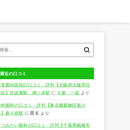
検
索:
最近の口コミ
竹安眼科医院の口コミ・評判【大阪府大阪市住
吉区】住吉東駅、神ノ木駅
に
大家 一晶
より
中村眼科の口コミ・評判【東京都葛飾区新小
岩】新小岩駅
に
匿名
より
なつみだい眼科の口コミ・評判【千葉県船橋市