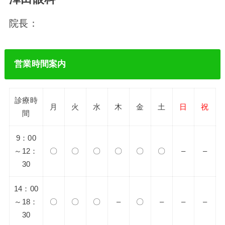
院長：
営業時間案内
診療時
月
火
水
木
金
土
日
祝
間
9：00
～12：
〇
〇
〇
〇
〇
〇
–
–
30
14：00
～18：
〇
〇
〇
–
〇
–
–
–
30