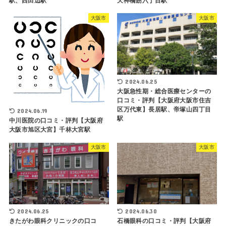
駅、西田辺駅
天神橋筋六丁目駅
大阪市
大阪市
2024.06.25
大阪急性期・総合医療センターの
口コミ・評判【大阪府大阪市住吉
区万代東】長居駅、帝塚山四丁目
2024.06.19
駅
中川医院の口コミ・評判【大阪府
大阪市旭区大宮】千林大宮駅
大阪市
大阪市
2024.06.25
2024.06.30
きたがわ眼科クリニックの口コ
石橋眼科の口コミ・評判【大阪府