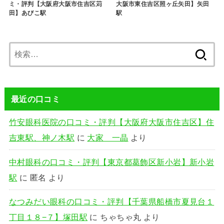
ミ・評判【大阪府大阪市住吉区苅
大阪市東住吉区照ヶ丘矢田】矢田
田】あびこ駅
駅
検
索:
最近の口コミ
竹安眼科医院の口コミ・評判【大阪府大阪市住吉区】住
吉東駅、神ノ木駅
に
大家 一晶
より
中村眼科の口コミ・評判【東京都葛飾区新小岩】新小岩
駅
に
匿名
より
なつみだい眼科の口コミ・評判【千葉県船橋市夏見台１
丁目１８−７】塚田駅
に
ちゃちゃ丸
より