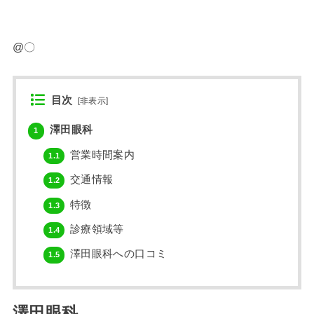
@〇
目次
[
非表示
]
澤田眼科
1
営業時間案内
1.1
交通情報
1.2
特徴
1.3
診療領域等
1.4
澤田眼科への口コミ
1.5
澤田眼科