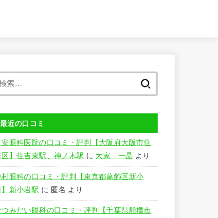
検
索:
最近の口コミ
竹安眼科医院の口コミ・評判【大阪府大阪市住
吉区】住吉東駅、神ノ木駅
に
大家 一晶
より
中村眼科の口コミ・評判【東京都葛飾区新小
岩】新小岩駅
に
匿名
より
なつみだい眼科の口コミ・評判【千葉県船橋市