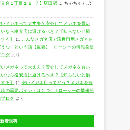
夏見台１丁目１８−７】塚田駅
に
ちゃちゃ丸
よ
り
安いメガネって大丈夫？安心してメガネを買い
たいなら格安店は避けるべき？【知らないと損
をする】
に
こんなメガネ店で遠近両用メガネを
買うな！という話【重要】 | ローシーの情報発信
ブログ
より
安いメガネって大丈夫？安心してメガネを買い
たいなら格安店は避けるべき？【知らないと損
をする】
に
安いメガネ店ってどう？メガネを買
う時の重要ポイントは２つ！ | ローシーの情報発
信ブログ
より
新着眼科