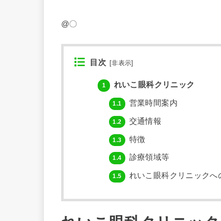
@〇
目次
[
非表示
]
れいこ眼科クリニック
1
営業時間案内
1.1
交通情報
1.2
特徴
1.3
診療領域等
1.4
れいこ眼科クリニックへ
1.5