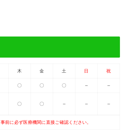
木
金
土
日
祝
〇
〇
〇
–
–
〇
〇
–
–
–
、事前に必ず医療機関に直接ご確認ください。