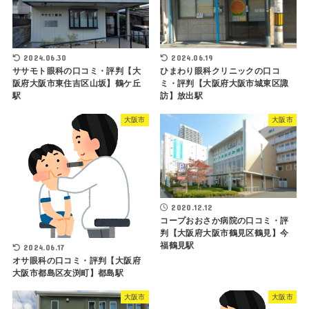
2024.06.30
2024.06.19
ササモト眼科の口コミ・評判【大
ひまわり眼科クリニックの口コ
阪府大阪市東住吉区山坂】鶴ケ丘
ミ・評判【大阪府大阪市城東区諏
駅
訪】放出駅
大阪市
大阪市
2020.12.12
コープおおさか病院の口コミ・評
判【大阪府大阪市鶴見区鶴見】今
福鶴見駅
2024.06.17
オサ眼科の口コミ・評判【大阪府
大阪市都島区友渕町】都島駅
大阪市
大阪市