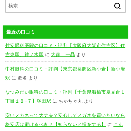
検
索:
最近の口コミ
竹安眼科医院の口コミ・評判【大阪府大阪市住吉区】住
吉東駅、神ノ木駅
に
大家 一晶
より
中村眼科の口コミ・評判【東京都葛飾区新小岩】新小岩
駅
に
匿名
より
なつみだい眼科の口コミ・評判【千葉県船橋市夏見台１
丁目１８−７】塚田駅
に
ちゃちゃ丸
より
安いメガネって大丈夫？安心してメガネを買いたいなら
格安店は避けるべき？【知らないと損をする】
に
こん