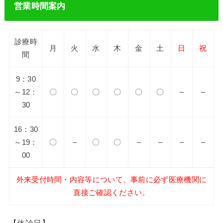
営業時間案内
診療時
月
火
水
木
金
土
日
祝
間
9：30
～12：
〇
〇
〇
〇
〇
〇
–
–
30
16：30
～19：
〇
–
〇
〇
–
–
–
–
00
外来受付時間・内容等について、事前に必ず医療機関に
直接ご確認ください。