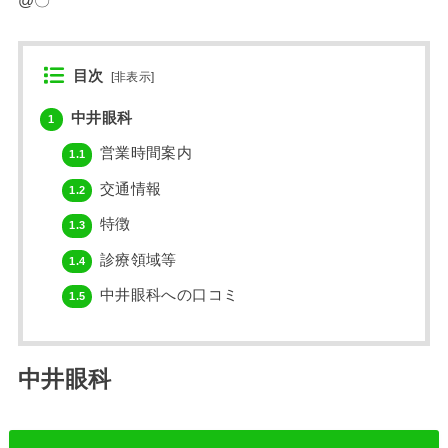
目次
[
非表示
]
中井眼科
1
営業時間案内
1.1
交通情報
1.2
特徴
1.3
診療領域等
1.4
中井眼科への口コミ
1.5
中井眼科