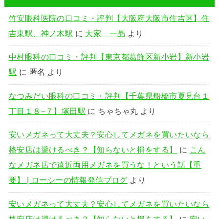
竹安眼科医院の口コミ・評判【大阪府大阪市住吉区】住
吉東駅、神ノ木駅
に
大家 一晶
より
中村眼科の口コミ・評判【東京都葛飾区新小岩】新小岩
駅
に
匿名
より
なつみだい眼科の口コミ・評判【千葉県船橋市夏見台１
丁目１８−７】塚田駅
に
ちゃちゃ丸
より
安いメガネって大丈夫？安心してメガネを買いたいなら
格安店は避けるべき？【知らないと損をする】
に
こん
なメガネ店で遠近両用メガネを買うな！という話【重
要】 | ローシーの情報発信ブログ
より
安いメガネって大丈夫？安心してメガネを買いたいなら
格安店は避けるべき？【知らないと損をする】
に
安い