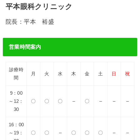
平本眼科クリニック
院長：平本 裕盛
営業時間案内
診療時
月
火
水
木
金
土
日
祝
間
9：00
～12：
〇
〇
〇
–
〇
–
–
–
30
16：00
～19：
〇
〇
–
〇
〇
〇
–
–