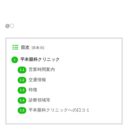
@〇
目次
[
非表示
]
平本眼科クリニック
1
営業時間案内
1.1
交通情報
1.2
特徴
1.3
診療領域等
1.4
平本眼科クリニックへの口コミ
1.5