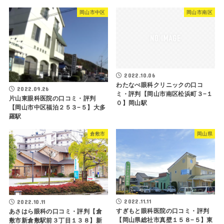
岡山市中区
岡山市南区
2022.10.06
わたなべ眼科クリニックの口コ
2022.09.26
ミ・評判【岡山市南区松浜町３−１
片山東眼科医院の口コミ・評判
０】岡山駅
【岡山市中区福泊２５３−５】大多
羅駅
倉敷市
岡山県
2022.11.11
2022.10.11
すぎもと眼科医院の口コミ・評判
あさはら眼科の口コミ・評判【倉
【岡山県総社市真壁１５８−５】東
敷市新倉敷駅前３丁目１３８】新