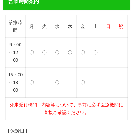
営業時間案内
診療時
月
火
水
木
金
土
日
祝
間
9：00
～12：
〇
〇
〇
〇
〇
〇
–
–
00
15：00
～18：
〇
–
〇
–
〇
–
–
–
00
外来受付時間・内容等について、事前に必ず医療機関に
直接ご確認ください。
【休診日】