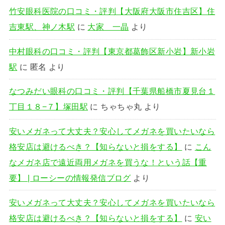
竹安眼科医院の口コミ・評判【大阪府大阪市住吉区】住
吉東駅、神ノ木駅
に
大家 一晶
より
中村眼科の口コミ・評判【東京都葛飾区新小岩】新小岩
駅
に
匿名
より
なつみだい眼科の口コミ・評判【千葉県船橋市夏見台１
丁目１８−７】塚田駅
に
ちゃちゃ丸
より
安いメガネって大丈夫？安心してメガネを買いたいなら
格安店は避けるべき？【知らないと損をする】
に
こん
なメガネ店で遠近両用メガネを買うな！という話【重
要】 | ローシーの情報発信ブログ
より
安いメガネって大丈夫？安心してメガネを買いたいなら
格安店は避けるべき？【知らないと損をする】
に
安い