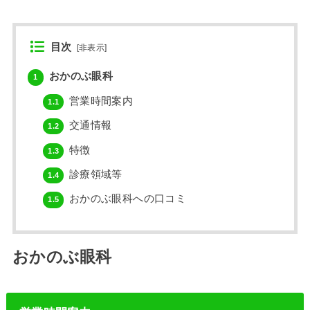
目次
[
非表示
]
おかのぶ眼科
1
営業時間案内
1.1
交通情報
1.2
特徴
1.3
診療領域等
1.4
おかのぶ眼科への口コミ
1.5
おかのぶ眼科