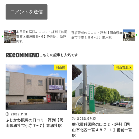
本田眼科医院の口コミ・評判【静岡
那須眼科の口コミ・評判【岡山県赤
市葵区紺屋町８−６】静岡駅、新静
磐市下市１８６−１】瀬戸駅
岡駅
RECOMMEND
岡山県
岡山市北区
2022.11.11
2022.09.13
ふじかわ眼科の口コミ・評判【岡
熊代眼科医院の口コミ・評判【岡
山県総社市小寺７−７】東総社駅
山市北区一宮４８７−１】備前一宮
駅