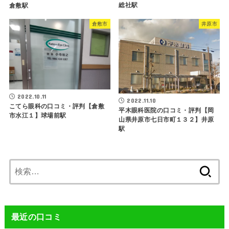
総社駅
倉敷駅
倉敷市
井原市
2022.10.11
2022.11.10
こてら眼科の口コミ・評判【倉敷
平木眼科医院の口コミ・評判【岡
市水江１】球場前駅
山県井原市七日市町１３２】井原
駅
検
索:
最近の口コミ