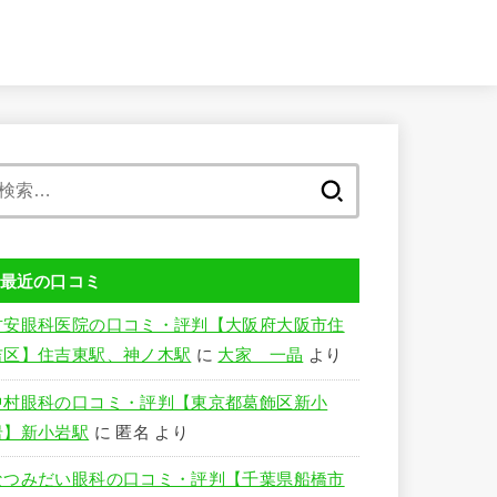
検
索:
最近の口コミ
竹安眼科医院の口コミ・評判【大阪府大阪市住
吉区】住吉東駅、神ノ木駅
に
大家 一晶
より
中村眼科の口コミ・評判【東京都葛飾区新小
岩】新小岩駅
に
匿名
より
なつみだい眼科の口コミ・評判【千葉県船橋市