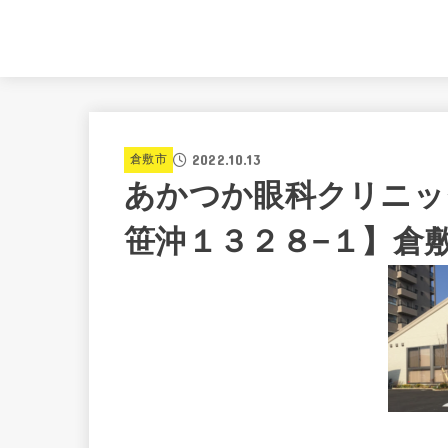
2022.10.13
倉敷市
あかつか眼科クリニッ
笹沖１３２８−１】倉