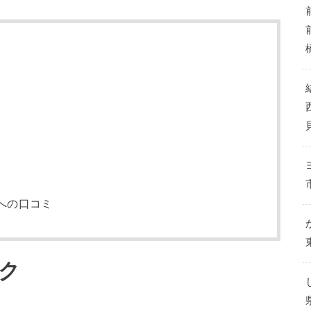
への口コミ
ク