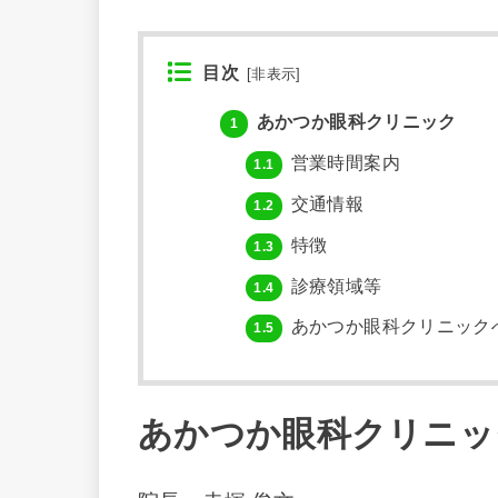
目次
[
非表示
]
あかつか眼科クリニック
1
営業時間案内
1.1
交通情報
1.2
特徴
1.3
診療領域等
1.4
あかつか眼科クリニック
1.5
あかつか眼科クリニッ