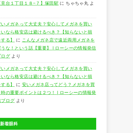
夏見台１丁目１８−７】塚田駅
に
ちゃちゃ丸
よ
り
安いメガネって大丈夫？安心してメガネを買い
たいなら格安店は避けるべき？【知らないと損
をする】
に
こんなメガネ店で遠近両用メガネを
買うな！という話【重要】 | ローシーの情報発信
ブログ
より
安いメガネって大丈夫？安心してメガネを買い
たいなら格安店は避けるべき？【知らないと損
をする】
に
安いメガネ店ってどう？メガネを買
う時の重要ポイントは２つ！ | ローシーの情報発
信ブログ
より
新着眼科