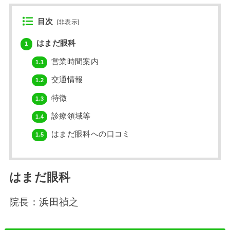
目次
[
非表示
]
はまだ眼科
1
営業時間案内
1.1
交通情報
1.2
特徴
1.3
診療領域等
1.4
はまだ眼科への口コミ
1.5
はまだ眼科
院長：浜田禎之