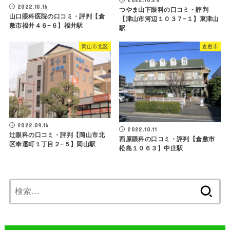
2022.10.16
つやま山下眼科の口コミ・評判
山口眼科医院の口コミ・評判【倉
【津山市河辺１０３７−１】東津山
敷市福井４６−６】福井駅
駅
岡山市北区
倉敷市
2022.09.16
2022.10.11
辻眼科の口コミ・評判【岡山市北
西原眼科の口コミ・評判【倉敷市
区奉還町１丁目２−５】岡山駅
松島１０６３】中庄駅
検
索: