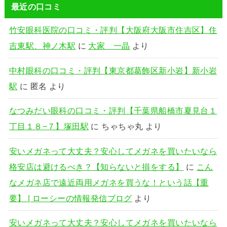
最近の口コミ
竹安眼科医院の口コミ・評判【大阪府大阪市住吉区】住
吉東駅、神ノ木駅
に
大家 一晶
より
中村眼科の口コミ・評判【東京都葛飾区新小岩】新小岩
駅
に
匿名
より
なつみだい眼科の口コミ・評判【千葉県船橋市夏見台１
丁目１８−７】塚田駅
に
ちゃちゃ丸
より
安いメガネって大丈夫？安心してメガネを買いたいなら
格安店は避けるべき？【知らないと損をする】
に
こん
なメガネ店で遠近両用メガネを買うな！という話【重
要】 | ローシーの情報発信ブログ
より
安いメガネって大丈夫？安心してメガネを買いたいなら