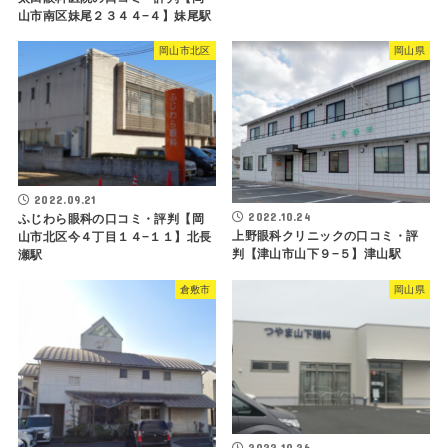
山市南区妹尾２３４４−４】妹尾駅
岡山市北区
岡山県
2022.09.21
2022.10.24
ふじわら眼科の口コミ・評判【岡
上野眼科クリニックの口コミ・評
山市北区今４丁目１４−１１】北長
判【津山市山下９−５】津山駅
瀬駅
倉敷市
岡山県
2022.10.26