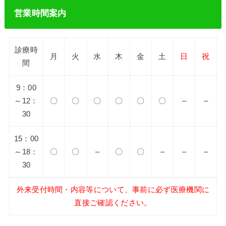
営業時間案内
診療時
月
火
水
木
金
土
日
祝
間
9：00
～12：
〇
〇
〇
〇
〇
〇
–
–
30
15：00
～18：
〇
〇
–
〇
〇
–
–
–
30
外来受付時間・内容等について、事前に必ず医療機関に
直接ご確認ください。