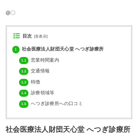
@〇
目次
[
非表示
]
社会医療法人財団天心堂 へつぎ診療所
1
営業時間案内
1.1
交通情報
1.2
特徴
1.3
診療領域等
1.4
へつぎ診療所への口コミ
1.5
社会医療法人財団天心堂 へつぎ診療所