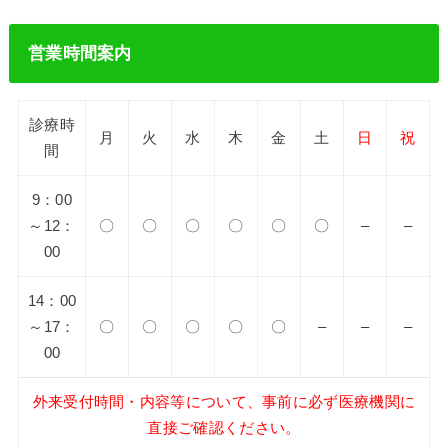
営業時間案内
診療時
月
火
水
木
金
土
日
祝
間
9：00
～12：
〇
〇
〇
〇
〇
〇
–
–
00
14：00
～17：
〇
〇
〇
〇
〇
–
–
–
00
外来受付時間・内容等について、事前に必ず医療機関に
直接ご確認ください。