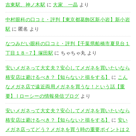
吉東駅、神ノ木駅
に
大家 一晶
より
中村眼科の口コミ・評判【東京都葛飾区新小岩】新小岩
駅
に
匿名
より
なつみだい眼科の口コミ・評判【千葉県船橋市夏見台１
丁目１８−７】塚田駅
に
ちゃちゃ丸
より
安いメガネって大丈夫？安心してメガネを買いたいなら
格安店は避けるべき？【知らないと損をする】
に
こん
なメガネ店で遠近両用メガネを買うな！という話【重
要】 | ローシーの情報発信ブログ
より
安いメガネって大丈夫？安心してメガネを買いたいなら
格安店は避けるべき？【知らないと損をする】
に
安い
メガネ店ってどう？メガネを買う時の重要ポイントは２