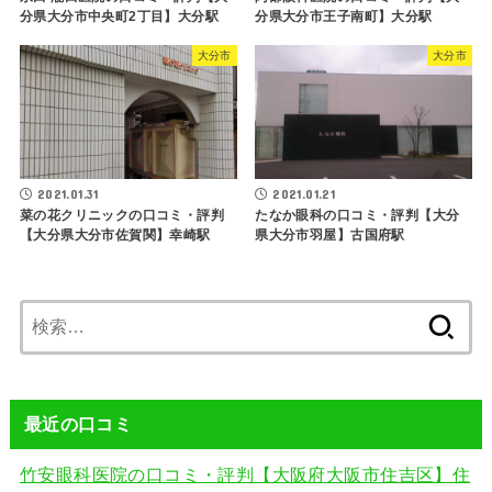
分県大分市中央町2丁目】大分駅
分県大分市王子南町】大分駅
大分市
大分市
2021.01.31
2021.01.21
菜の花クリニックの口コミ・評判
たなか眼科の口コミ・評判【大分
【大分県大分市佐賀関】幸崎駅
県大分市羽屋】古国府駅
検
索:
最近の口コミ
竹安眼科医院の口コミ・評判【大阪府大阪市住吉区】住