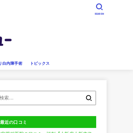
SEARCH
り白内障手術
トピックス
検
索:
最近の口コミ