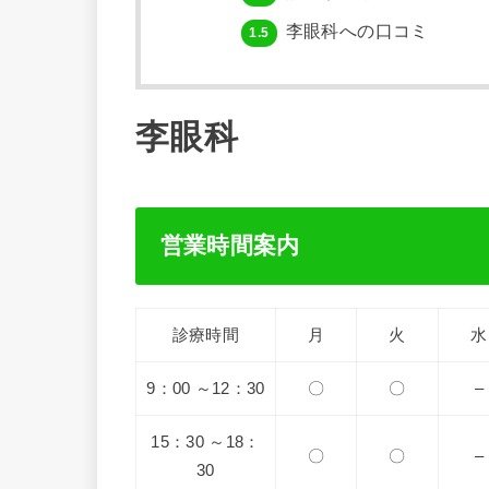
李眼科への口コミ
1.5
李眼科
営業時間案内
診療時間
月
火
水
9：00 ～12：30
〇
〇
–
15：30 ～18：
〇
〇
–
30