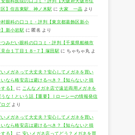
竹安眼科医院の口コミ・評判【大阪府大阪市住
吉区】住吉東駅、神ノ木駅
に
大家 一晶
より
中村眼科の口コミ・評判【東京都葛飾区新小
岩】新小岩駅
に
匿名
より
なつみだい眼科の口コミ・評判【千葉県船橋市
夏見台１丁目１８−７】塚田駅
に
ちゃちゃ丸
よ
り
安いメガネって大丈夫？安心してメガネを買い
たいなら格安店は避けるべき？【知らないと損
をする】
に
こんなメガネ店で遠近両用メガネを
買うな！という話【重要】 | ローシーの情報発信
ブログ
より
安いメガネって大丈夫？安心してメガネを買い
たいなら格安店は避けるべき？【知らないと損
をする】
に
安いメガネ店ってどう？メガネを買