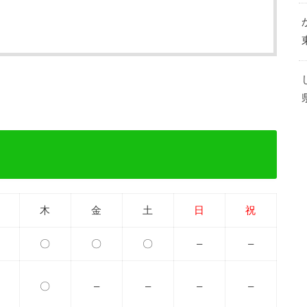
木
金
土
日
祝
〇
〇
〇
–
–
〇
–
–
–
–