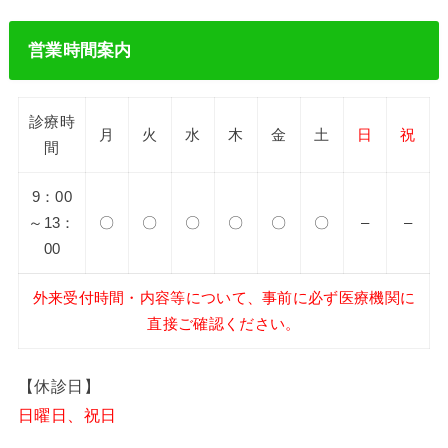
営業時間案内
診療時
月
火
水
木
金
土
日
祝
間
9：00
～13：
〇
〇
〇
〇
〇
〇
–
–
00
外来受付時間・内容等について、事前に必ず医療機関に
直接ご確認ください。
【休診日】
日曜日、祝日