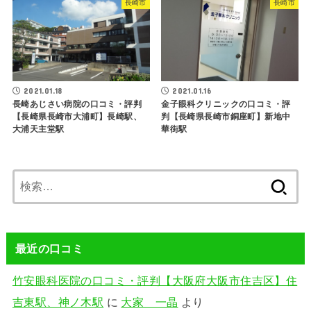
長崎市
長崎市
2021.01.18
2021.01.16
長崎あじさい病院の口コミ・評判
金子眼科クリニックの口コミ・評
【長崎県長崎市大浦町】長崎駅、
判【長崎県長崎市銅座町】新地中
大浦天主堂駅
華街駅
検
索:
最近の口コミ
竹安眼科医院の口コミ・評判【大阪府大阪市住吉区】住
吉東駅、神ノ木駅
に
大家 一晶
より