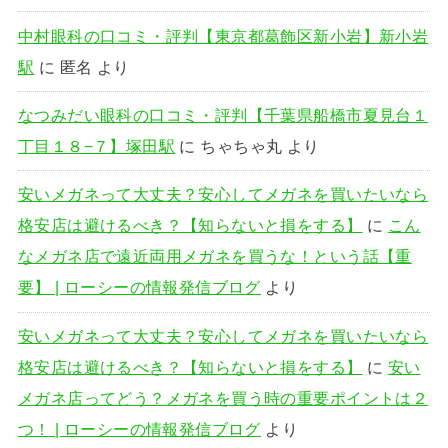
中村眼科の口コミ・評判【東京都葛飾区新小岩】新小岩
駅
に
匿名
より
なつみだい眼科の口コミ・評判【千葉県船橋市夏見台１
丁目１８−７】塚田駅
に
ちゃちゃ丸
より
安いメガネって大丈夫？安心してメガネを買いたいなら
格安店は避けるべき？【知らないと損をする】
に
こん
なメガネ店で遠近両用メガネを買うな！という話【重
要】 | ローシーの情報発信ブログ
より
安いメガネって大丈夫？安心してメガネを買いたいなら
格安店は避けるべき？【知らないと損をする】
に
安い
メガネ店ってどう？メガネを買う時の重要ポイントは２
つ！ | ローシーの情報発信ブログ
より