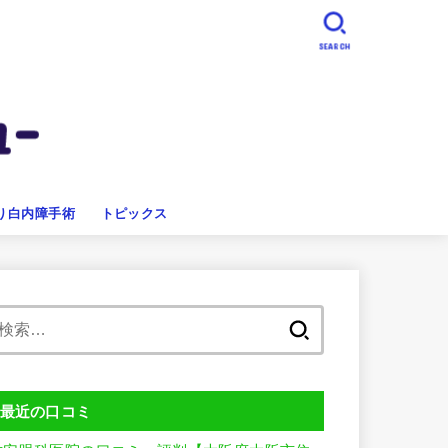
SEARCH
り白内障手術
トピックス
検
索:
最近の口コミ