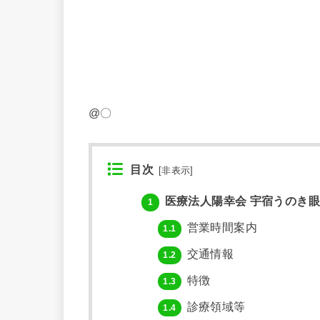
@〇
目次
[
非表示
]
医療法人陽幸会 宇宿うのき
1
営業時間案内
1.1
交通情報
1.2
特徴
1.3
診療領域等
1.4