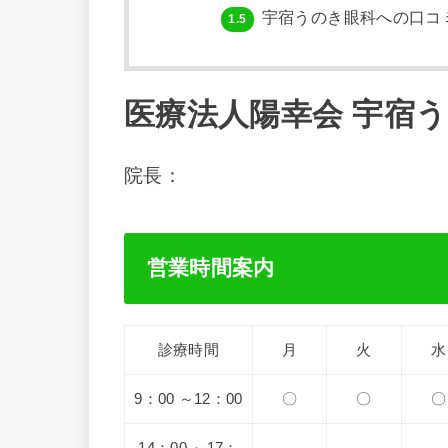
宇宿うのき眼科への口コ
1.5
医療法人陽幸会 宇宿
院長：
営業時間案内
診療時間
月
火
水
9：00 ～12：00
〇
〇
〇
14：00 ～17：