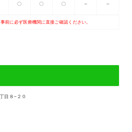
〇
〇
〇
–
–
、事前に必ず医療機関に直接ご確認ください。
８丁目８−２０