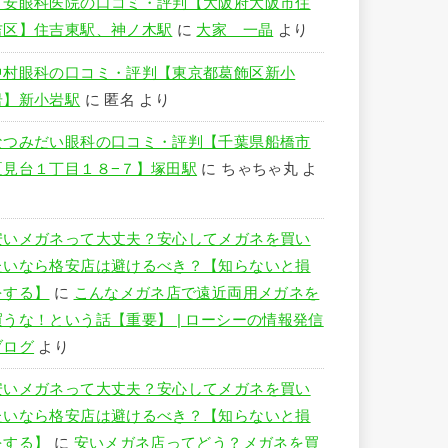
竹安眼科医院の口コミ・評判【大阪府大阪市住
吉区】住吉東駅、神ノ木駅
に
大家 一晶
より
中村眼科の口コミ・評判【東京都葛飾区新小
岩】新小岩駅
に
匿名
より
なつみだい眼科の口コミ・評判【千葉県船橋市
夏見台１丁目１８−７】塚田駅
に
ちゃちゃ丸
よ
り
安いメガネって大丈夫？安心してメガネを買い
たいなら格安店は避けるべき？【知らないと損
をする】
に
こんなメガネ店で遠近両用メガネを
買うな！という話【重要】 | ローシーの情報発信
ブログ
より
安いメガネって大丈夫？安心してメガネを買い
たいなら格安店は避けるべき？【知らないと損
をする】
に
安いメガネ店ってどう？メガネを買