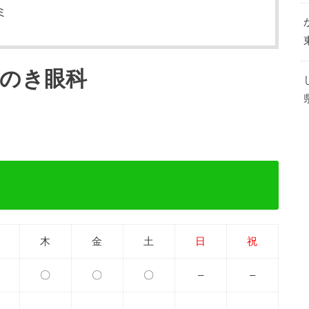
ミ
うのき眼科
木
金
土
日
祝
〇
〇
〇
–
–