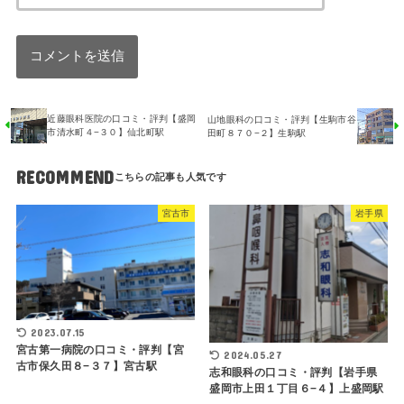
近藤眼科医院の口コミ・評判【盛岡
山地眼科の口コミ・評判【生駒市谷
市清水町４−３０】仙北町駅
田町８７０−２】生駒駅
RECOMMEND
宮古市
岩手県
2023.07.15
宮古第一病院の口コミ・評判【宮
2024.05.27
古市保久田８−３７】宮古駅
志和眼科の口コミ・評判【岩手県
盛岡市上田１丁目６−４】上盛岡駅