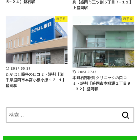
５−２４】釜石駅
判【盛岡市三ツ割５丁目７−１１】
上盛岡駅
岩手県
岩手県
2024.05.27
2023.07.15
たかはし眼科の口コミ・評判【岩
本町石部眼科クリニックの口コ
手県盛岡市本宮小板小瀬１３−１】
ミ・評判【盛岡市本町通１丁目９
盛岡駅
−３２】盛岡駅
検
索: