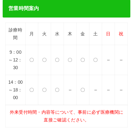
営業時間案内
診療時
月
火
水
木
金
土
日
祝
間
9：00
～12：
〇
〇
〇
〇
〇
〇
–
–
30
14：00
～18：
〇
〇
〇
–
〇
–
–
–
00
外来受付時間・内容等について、事前に必ず医療機関に
直接ご確認ください。