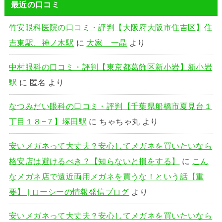
最近の口コミ
竹安眼科医院の口コミ・評判【大阪府大阪市住吉区】住
吉東駅、神ノ木駅
に
大家 一晶
より
中村眼科の口コミ・評判【東京都葛飾区新小岩】新小岩
駅
に
匿名
より
なつみだい眼科の口コミ・評判【千葉県船橋市夏見台１
丁目１８−７】塚田駅
に
ちゃちゃ丸
より
安いメガネって大丈夫？安心してメガネを買いたいなら
格安店は避けるべき？【知らないと損をする】
に
こん
なメガネ店で遠近両用メガネを買うな！という話【重
要】 | ローシーの情報発信ブログ
より
安いメガネって大丈夫？安心してメガネを買いたいなら