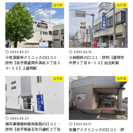
岩手県
岩手県
2024.05.27
2023.06.16
小笠原眼科クリニックの口コミ・
小林眼科の口コミ・評判【盛岡市
評判【岩手県盛岡市高松３丁目１
中野１丁目９−１２】仙北町駅
０−１２】上盛岡駅
岩手県
岩手県
2024.05.27
堀耳鼻咽喉科眼科医院の口コミ・
2023.06.17
評判【岩手県釜石市只越町２丁目
加藤アイクリニックの口コミ・評