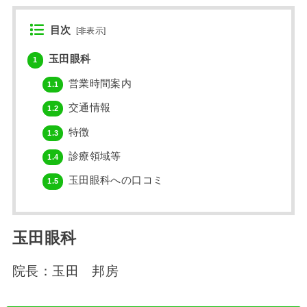
目次
[
非表示
]
玉田眼科
1
営業時間案内
1.1
交通情報
1.2
特徴
1.3
診療領域等
1.4
玉田眼科への口コミ
1.5
玉田眼科
院長：
玉田 邦房