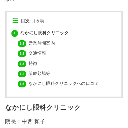
目次
[
非表示
]
なかにし眼科クリニック
1
営業時間案内
1.1
交通情報
1.2
特徴
1.3
診療領域等
1.4
なかにし眼科クリニックへの口コミ
1.5
なかにし眼科クリニック
院長：中西 頼子