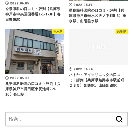
2022.06.05
2022.05.19
今泉眼科の口コミ・評判【兵庫県
星島眼科医院の口コミ・評判【兵
神戸市中央区国香通1-1-1-3F】春
庫県神戸市垂水区天ノ下町5-3】垂
日野道駅
水駅、山陽垂水駅
兵庫県
兵庫県
2022.06.24
ハトヤ・アイクリニックの口コ
2022.05.08
ミ・評判【兵庫県姫路市市駅前町
奥平眼科医院の口コミ・評判【兵
２３５】姫路駅、山陽姫路駅
庫県神戸市長田区東尻池町2-9-
10】長田駅
検
索: