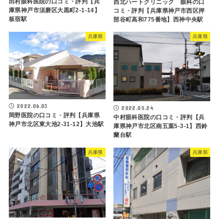
田村眼科医院の口コミ・評判【兵
西北ハートクリニック 眼科の口
庫県神戸市須磨区大黒町2-1-14】
コミ・評判【兵庫県神戸市西区押
板宿駅
部谷町高和775番地】西神中央駅
兵庫県
兵庫県
2022.06.03
2022.05.24
岡野医院の口コミ・評判【兵庫県
中村眼科医院の口コミ・評判【兵
神戸市北区東大池2-31-12】大池駅
庫県神戸市北区南五葉5-3-1】西鈴
蘭台駅
兵庫県
兵庫県