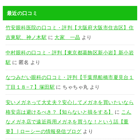
最近の口コミ
竹安眼科医院の口コミ・評判【大阪府大阪市住吉区】住
吉東駅、神ノ木駅
に
大家 一晶
より
中村眼科の口コミ・評判【東京都葛飾区新小岩】新小岩
駅
に
匿名
より
なつみだい眼科の口コミ・評判【千葉県船橋市夏見台１
丁目１８−７】塚田駅
に
ちゃちゃ丸
より
安いメガネって大丈夫？安心してメガネを買いたいなら
格安店は避けるべき？【知らないと損をする】
に
こん
なメガネ店で遠近両用メガネを買うな！という話【重
要】 | ローシーの情報発信ブログ
より