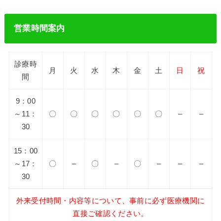
営業時間案内
診療時
月
火
水
木
金
土
日
祝
間
9：00
～11：
〇
〇
〇
〇
〇
〇
–
–
30
15：00
～17：
〇
–
〇
–
〇
–
–
–
30
外来受付時間・内容等について、事前に必ず医療機関に
直接ご確認ください。