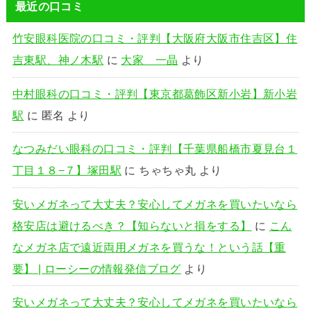
最近の口コミ
竹安眼科医院の口コミ・評判【大阪府大阪市住吉区】住
吉東駅、神ノ木駅
に
大家 一晶
より
中村眼科の口コミ・評判【東京都葛飾区新小岩】新小岩
駅
に
匿名
より
なつみだい眼科の口コミ・評判【千葉県船橋市夏見台１
丁目１８−７】塚田駅
に
ちゃちゃ丸
より
安いメガネって大丈夫？安心してメガネを買いたいなら
格安店は避けるべき？【知らないと損をする】
に
こん
なメガネ店で遠近両用メガネを買うな！という話【重
要】 | ローシーの情報発信ブログ
より
安いメガネって大丈夫？安心してメガネを買いたいなら