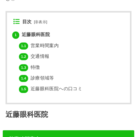
目次
[
非表示
]
近藤眼科医院
1
営業時間案内
1.1
交通情報
1.2
特徴
1.3
診療領域等
1.4
近藤眼科医院への口コミ
1.5
近藤眼科医院