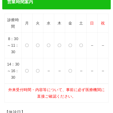
営業時間案内
診療時
月
火
水
木
金
土
日
祝
間
8：30
～11：
〇
〇
〇
〇
〇
〇
–
–
30
14：30
～16：
〇
〇
–
–
〇
–
–
–
30
外来受付時間・内容等について、事前に必ず医療機関に
直接ご確認ください。
【休診日】