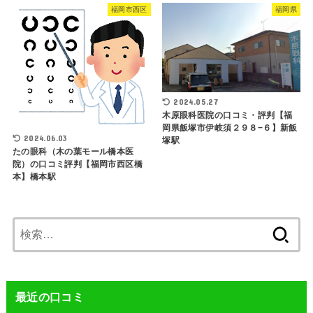
福岡市西区
福岡県
2024.05.27
木原眼科医院の口コミ・評判【福
岡県飯塚市伊岐須２９８−６】新飯
2024.06.03
塚駅
たの眼科（木の葉モール橋本医
院）の口コミ評判【福岡市西区橋
本】橋本駅
検
索:
最近の口コミ