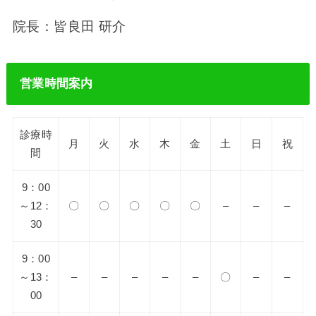
院長：皆良田 研介
営業時間案内
診療時
月
火
水
木
金
土
日
祝
間
9：00
～12：
〇
〇
〇
〇
〇
–
–
–
30
9：00
～13：
–
–
–
–
–
〇
–
–
00