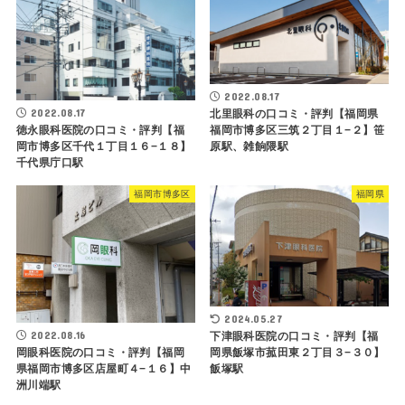
2022.08.17
2022.08.17
北里眼科の口コミ・評判【福岡県
徳永眼科医院の口コミ・評判【福
福岡市博多区三筑２丁目１−２】笹
岡市博多区千代１丁目１６−１８】
原駅、雑餉隈駅
千代県庁口駅
福岡市博多区
福岡県
2024.05.27
2022.08.16
下津眼科医院の口コミ・評判【福
岡眼科医院の口コミ・評判【福岡
岡県飯塚市菰田東２丁目３−３０】
県福岡市博多区店屋町４−１６】中
飯塚駅
洲川端駅