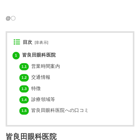
@〇
目次
[
非表示
]
皆良田眼科医院
1
営業時間案内
1.1
交通情報
1.2
特徴
1.3
診療領域等
1.4
皆良田眼科医院への口コミ
1.5
皆良田眼科医院