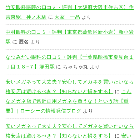
竹安眼科医院の口コミ・評判【大阪府大阪市住吉区】住
吉東駅、神ノ木駅
に
大家 一晶
より
中村眼科の口コミ・評判【東京都葛飾区新小岩】新小岩
駅
に
匿名
より
なつみだい眼科の口コミ・評判【千葉県船橋市夏見台１
丁目１８−７】塚田駅
に
ちゃちゃ丸
より
安いメガネって大丈夫？安心してメガネを買いたいなら
格安店は避けるべき？【知らないと損をする】
に
こん
なメガネ店で遠近両用メガネを買うな！という話【重
要】 | ローシーの情報発信ブログ
より
安いメガネって大丈夫？安心してメガネを買いたいなら
格安店は避けるべき？【知らないと損をする】
に
安い