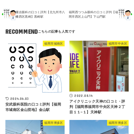
國吉眼科の口コミ評判【北九州市八
福岡西つつみ眼科の口コミ評判【福
幡西区黒崎】黒崎駅
岡市西区上山門】下山門駅
RECOMMEND
福岡市城南区
福岡市中央区
2022.08.14
2024.06.03
アイクリニック天神の口コミ・評
安武眼科医院の口コミ評判【福岡
判【福岡県福岡市中央区天神２丁
市城南区金山団地】金山駅
目１１−１】天神駅
福岡市博多区
福岡市博多区