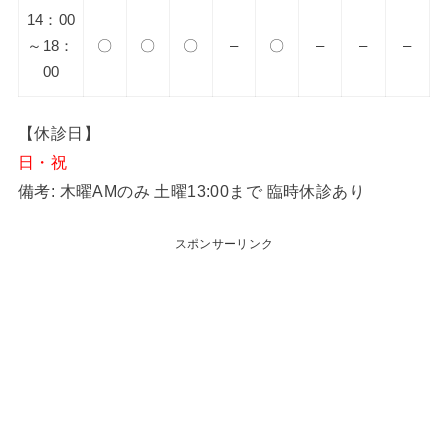
14：00
～18：
〇
〇
〇
–
〇
–
–
–
00
【休診日】
日・祝
備考: 木曜AMのみ 土曜13:00まで 臨時休診あり
スポンサーリンク