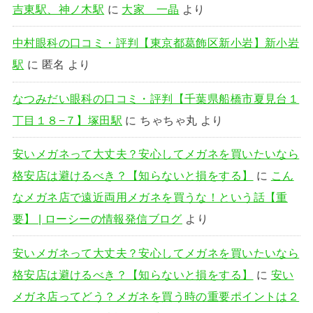
吉東駅、神ノ木駅
に
大家 一晶
より
中村眼科の口コミ・評判【東京都葛飾区新小岩】新小岩
駅
に
匿名
より
なつみだい眼科の口コミ・評判【千葉県船橋市夏見台１
丁目１８−７】塚田駅
に
ちゃちゃ丸
より
安いメガネって大丈夫？安心してメガネを買いたいなら
格安店は避けるべき？【知らないと損をする】
に
こん
なメガネ店で遠近両用メガネを買うな！という話【重
要】 | ローシーの情報発信ブログ
より
安いメガネって大丈夫？安心してメガネを買いたいなら
格安店は避けるべき？【知らないと損をする】
に
安い
メガネ店ってどう？メガネを買う時の重要ポイントは２