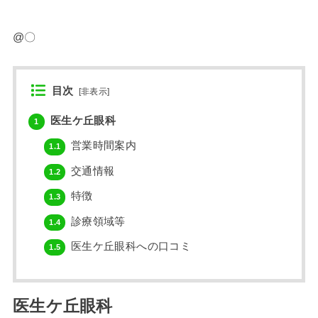
@〇
目次
[
非表示
]
医生ケ丘眼科
1
営業時間案内
1.1
交通情報
1.2
特徴
1.3
診療領域等
1.4
医生ケ丘眼科への口コミ
1.5
医生ケ丘眼科