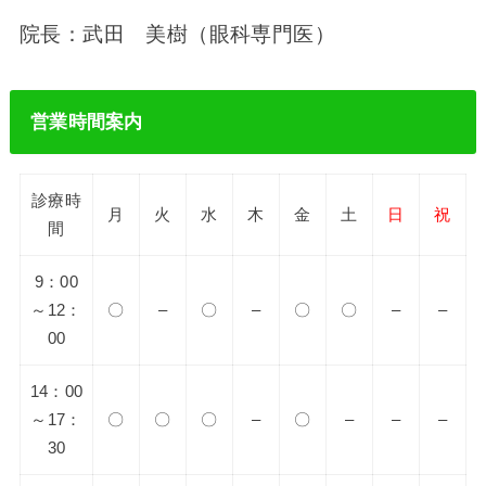
院長：武田 美樹（眼科専門医）
営業時間案内
診療時
月
火
水
木
金
土
日
祝
間
9：00
～12：
〇
–
〇
–
〇
〇
–
–
00
14：00
～17：
〇
〇
〇
–
〇
–
–
–
30