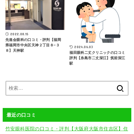
2022.08.15
先進会眼科の口コミ・評判【福岡
県福岡市中央区天神２丁目８−３
2024.06.03
８】天神駅
福田眼科二丈クリニックの口コミ
評判【糸島市二丈深江】筑前深江
駅
検
索:
最近の口コミ
竹安眼科医院の口コミ・評判【大阪府大阪市住吉区】住