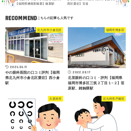
【福岡県糟屋郡篠栗】篠栗駅
西区愛宕】百道
RECOMMEND
北九州市小倉北区
福岡市博多区
2024.06.11
2022.08.17
やの眼科医院の口コミ評判【福岡
県北九州市小倉北区愛宕】西小倉
北里眼科の口コミ・評判【福岡県
駅
福岡市博多区三筑２丁目１−２】笹
原駅、雑餉隈駅
久留米市
北九州市戸畑区