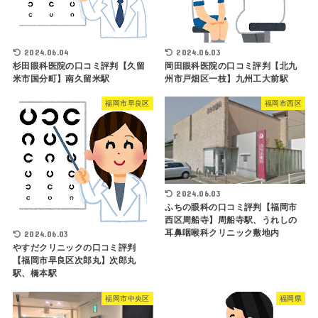
2024.06.04
2024.06.03
杉田眼科医院の口コミ評判【久留
岡田眼科医院の口コミ評判【北九
米市国分町】南久留米駅
州市戸畑区一枝】九州工大前駅
福岡市早良区
福岡市西区
2024.06.03
ふちの眼科の口コミ評判【福岡市
西区周船寺】周船寺駅、うれしの
耳鼻咽喉科クリニック敷地内
2024.06.03
やすだクリニックの口コミ評判
【福岡市早良区次郎丸】次郎丸
駅、橋本駅
福岡市中央区
福岡県