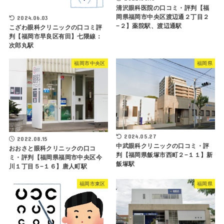
清沢眼科医院の口コミ・評判【福
岡県福岡市中央区渡辺通２丁目２
2024.06.03
−２】薬院駅、渡辺通駅
こざわ眼科クリニックの口コミ評
判【福岡市早良区有田】七隈線：
次郎丸駅
福岡市中央区
福岡県
2024.05.27
2022.08.15
中武眼科クリニックの口コミ・評
おおさと眼科クリニックの口コ
判【福岡県飯塚市西町２−１１】新
ミ・評判【福岡県福岡市中央区今
飯塚駅
川１丁目５−１６】唐人町駅
福岡市東区
福岡県