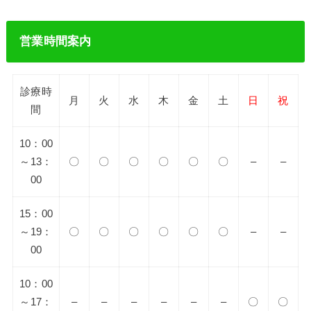
営業時間案内
診療時
月
火
水
木
金
土
日
祝
間
10：00
～13：
〇
〇
〇
〇
〇
〇
–
–
00
15：00
～19：
〇
〇
〇
〇
〇
〇
–
–
00
10：00
～17：
–
–
–
–
–
–
〇
〇