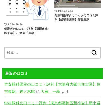
2024.06.03
岡眼科飯塚クリニックの口コミ評
判【飯塚市川津】新飯塚駅
2024.06.04
畑眼科の口コミ・評判【福岡市東
区千早】JR西鉄千早駅
検
索:
最近の口コミ
竹安眼科医院の口コミ・評判【大阪府大阪市住吉区】住
吉東駅、神ノ木駅
に
大家 一晶
より
中村眼科の口コミ・評判【東京都葛飾区新小岩】新小岩