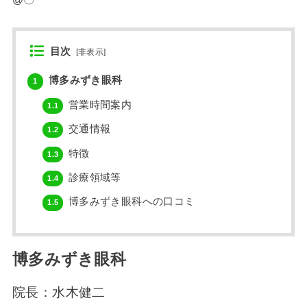
目次
[
非表示
]
博多みずき眼科
1
営業時間案内
1.1
交通情報
1.2
特徴
1.3
診療領域等
1.4
博多みずき眼科への口コミ
1.5
博多みずき眼科
院長：水木健二