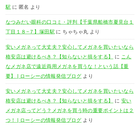
駅
に
匿名
より
なつみだい眼科の口コミ・評判【千葉県船橋市夏見台１
丁目１８−７】塚田駅
に
ちゃちゃ丸
より
安いメガネって大丈夫？安心してメガネを買いたいなら
格安店は避けるべき？【知らないと損をする】
に
こん
なメガネ店で遠近両用メガネを買うな！という話【重
要】 | ローシーの情報発信ブログ
より
安いメガネって大丈夫？安心してメガネを買いたいなら
格安店は避けるべき？【知らないと損をする】
に
安い
メガネ店ってどう？メガネを買う時の重要ポイントは２
つ！ | ローシーの情報発信ブログ
より