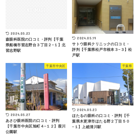
2024.05.23
2024.05.19
森眼科医院の口コミ・評判【千葉
サトウ眼科クリニックの口コミ・
県船橋市習志野台３丁目２−１】北
評判【千葉県松戸市根本３−３】松
習志野駅
戸駅
千葉市中央区
千葉県
2024.05.23
2024.05.27
ほたるの眼科の口コミ・評判【千
あさひ眼科医院の口コミ・評判
葉県木更津市ほたる野２丁目５０
【千葉市中央区旭町４−１２】葭川
−１】上総清川駅
公園駅