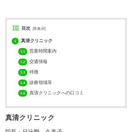
目次
[
非表示
]
真清クリニック
1
営業時間案内
1.1
交通情報
1.2
特徴
1.3
診療領域等
1.4
真清クリニックへの口コミ
1.5
真清クリニック
院長：日比野 久美子