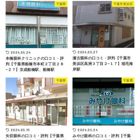
千葉県
千葉市美浜区
2024.05.27
2024.05.24
瀬古眼科の口コミ・評判【千葉市
本橋眼科クリニックの口コミ・評
美浜区高洲３丁目２−１７】稲毛海
判【千葉県船橋市本町２丁目２８
岸駅
−２７】京成船橋駅、船橋駅
千葉県
千葉県
2024.05.19
2024.05.24
矢切眼科の口コミ・評判【千葉県
みやけ眼科の口コミ・評判【千葉