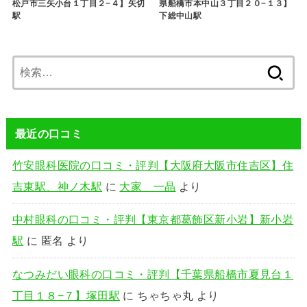
松戸市三矢小台１丁目２−４】矢切
県船橋市本中山３丁目２０−１３】
駅
下総中山駅
検
索:
最近の口コミ
竹安眼科医院の口コミ・評判【大阪府大阪市住吉区】住
吉東駅、神ノ木駅
に
大家 一晶
より
中村眼科の口コミ・評判【東京都葛飾区新小岩】新小岩
駅
に
匿名
より
なつみだい眼科の口コミ・評判【千葉県船橋市夏見台１
丁目１８−７】塚田駅
に
ちゃちゃ丸
より