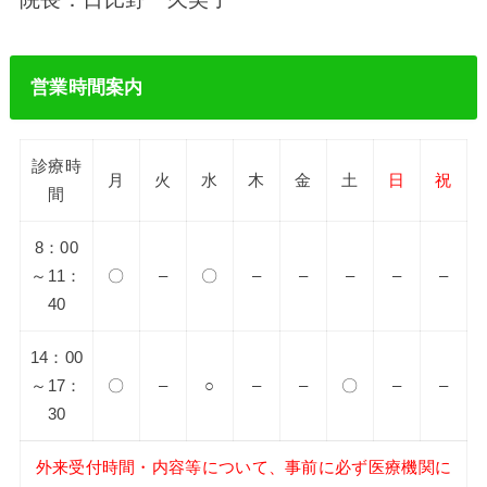
営業時間案内
診療時
月
火
水
木
金
土
日
祝
間
8：00
～11：
〇
–
〇
–
–
–
–
–
40
14：00
～17：
〇
–
○
–
–
〇
–
–
30
外来受付時間・内容等について、事前に必ず医療機関に