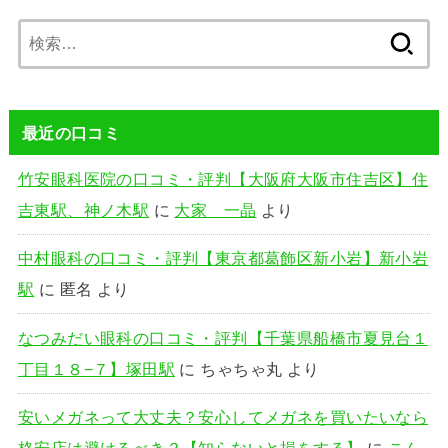
検
索:
最近の口コミ
竹安眼科医院の口コミ・評判【大阪府大阪市住吉区】住
吉東駅、神ノ木駅
に
大家 一晶
より
中村眼科の口コミ・評判【東京都葛飾区新小岩】新小岩
駅
に
匿名
より
なつみだい眼科の口コミ・評判【千葉県船橋市夏見台１
丁目１８−７】塚田駅
に
ちゃちゃ丸
より
安いメガネって大丈夫？安心してメガネを買いたいなら
格安店は避けるべき？【知らないと損をする】
に
こん