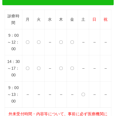
診療時
月
火
水
木
金
土
日
祝
間
9：00
～12：
〇
〇
–
〇
〇
–
–
–
00
14：30
～17：
〇
〇
–
〇
〇
–
–
–
00
9：00
～13：
–
–
–
–
–
〇
–
–
00
外来受付時間・内容等について、事前に必ず医療機関に