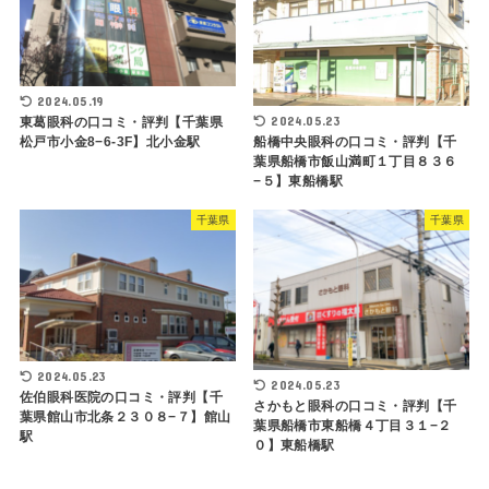
2024.05.19
2024.05.23
東葛眼科の口コミ・評判【千葉県
松戸市小金8−6-3F】北小金駅
船橋中央眼科の口コミ・評判【千
葉県船橋市飯山満町１丁目８３６
−５】東船橋駅
千葉県
千葉県
2024.05.23
2024.05.23
佐伯眼科医院の口コミ・評判【千
さかもと眼科の口コミ・評判【千
葉県館山市北条２３０８−７】館山
葉県船橋市東船橋４丁目３１−２
駅
０】東船橋駅