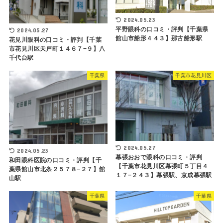
2024.05.23
平野眼科の口コミ・評判【千葉県
2024.05.27
館山市船形４４３】那古船形駅
花見川眼科の口コミ・評判【千葉
市花見川区天戸町１４６７−９】八
千代台駅
千葉県
千葉市花見川区
2024.05.27
2024.05.23
幕張おおで眼科の口コミ・評判
和田眼科医院の口コミ・評判【千
【千葉市花見川区幕張町５丁目４
葉県館山市北条２５７８−２７】館
１７−２４３】幕張駅、京成幕張駅
山駅
千葉県
千葉県