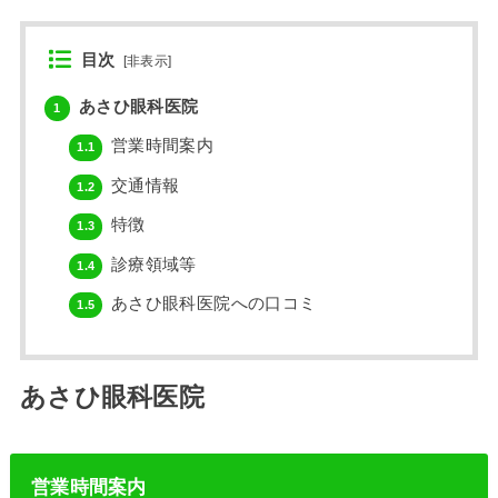
目次
[
非表示
]
あさひ眼科医院
1
営業時間案内
1.1
交通情報
1.2
特徴
1.3
診療領域等
1.4
あさひ眼科医院への口コミ
1.5
あさひ眼科医院
営業時間案内