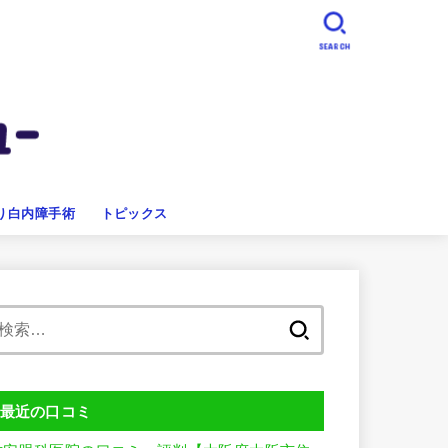
SEARCH
り白内障手術
トピックス
検
索:
最近の口コミ