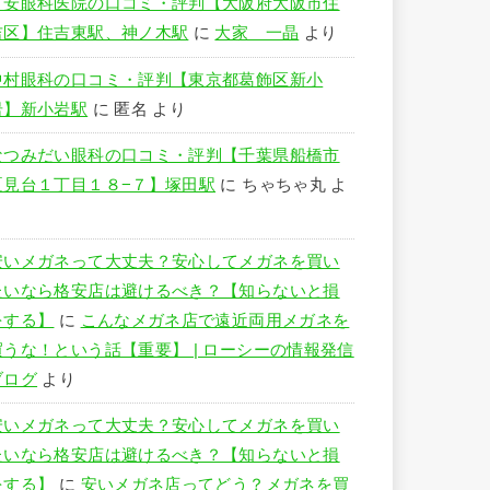
竹安眼科医院の口コミ・評判【大阪府大阪市住
吉区】住吉東駅、神ノ木駅
に
大家 一晶
より
中村眼科の口コミ・評判【東京都葛飾区新小
岩】新小岩駅
に
匿名
より
なつみだい眼科の口コミ・評判【千葉県船橋市
夏見台１丁目１８−７】塚田駅
に
ちゃちゃ丸
よ
り
安いメガネって大丈夫？安心してメガネを買い
たいなら格安店は避けるべき？【知らないと損
をする】
に
こんなメガネ店で遠近両用メガネを
買うな！という話【重要】 | ローシーの情報発信
ブログ
より
安いメガネって大丈夫？安心してメガネを買い
たいなら格安店は避けるべき？【知らないと損
をする】
に
安いメガネ店ってどう？メガネを買