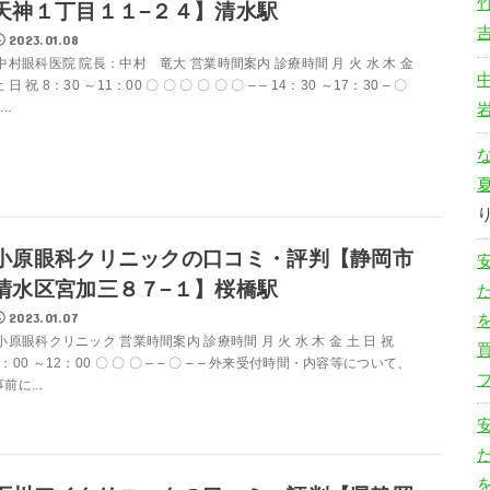
天神１丁目１１−２４】清水駅
2023.01.08
中村眼科医院 院長：中村 竜大 営業時間案内 診療時間 月 火 水 木 金
 日 祝 8：30 ～11：00 〇 〇 〇 〇 〇 〇 – – 14：30 ～17：30 – 〇
...
小原眼科クリニックの口コミ・評判【静岡市
清水区宮加三８７−１】桜橋駅
2023.01.07
小原眼科クリニック 営業時間案内 診療時間 月 火 水 木 金 土 日 祝
9：00 ～12：00 〇 〇 〇 – – 〇 – – 外来受付時間・内容等について、
前に...