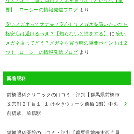
なメガネ店で遠近両用メガネを買うな！という話【重
要】 | ローシーの情報発信ブログ
より
安いメガネって大丈夫？安心してメガネを買いたいなら
格安店は避けるべき？【知らないと損をする】
に
安い
メガネ店ってどう？メガネを買う時の重要ポイントは２
つ！ | ローシーの情報発信ブログ
より
新着眼科
前橋眼科クリニックの口コミ・評判【群馬県前橋市
文京町２丁目１−１ けやきウォーク前橋 1階】中央
前橋駅、前橋駅
結城眼科医院の口コミ・評判【群馬県前橋市西片貝