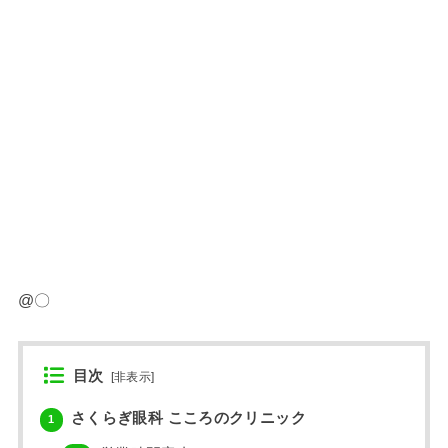
@〇
目次
[
非表示
]
さくらぎ眼科 こころのクリニック
1