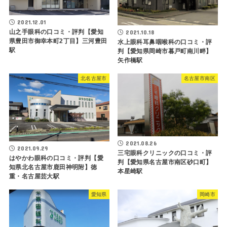
2021.12.01
山之手眼科の口コミ・評判【愛知
2021.10.18
県豊田市御幸本町2丁目】三河豊田
水上眼科耳鼻咽喉科の口コミ・評
駅
判【愛知県岡崎市暮戸町南川畔】
矢作橋駅
北名古屋市
名古屋市南区
2021.08.26
2021.09.29
三宅眼科クリニックの口コミ・評
はやかわ眼科の口コミ・評判【愛
判【愛知県名古屋市南区砂口町】
知県北名古屋市鹿田神明附】徳
本星崎駅
重・名古屋芸大駅
愛知県
岡崎市