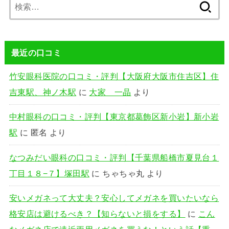
検
索:
最近の口コミ
竹安眼科医院の口コミ・評判【大阪府大阪市住吉区】住
吉東駅、神ノ木駅
に
大家 一晶
より
中村眼科の口コミ・評判【東京都葛飾区新小岩】新小岩
駅
に
匿名
より
なつみだい眼科の口コミ・評判【千葉県船橋市夏見台１
丁目１８−７】塚田駅
に
ちゃちゃ丸
より
安いメガネって大丈夫？安心してメガネを買いたいなら
格安店は避けるべき？【知らないと損をする】
に
こん