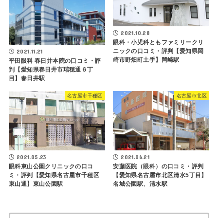
2021.10.28
眼科・小児科ともファミリークリ
ニックの口コミ・評判【愛知県岡
2021.11.21
崎市野畑町土手】岡崎駅
平田眼科 春日井本院の口コミ・評
判【愛知県春日井市瑞穂通６丁
目】春日井駅
名古屋市千種区
名古屋市北区
2021.05.23
2021.06.21
眼科東山公園クリニックの口コ
安藤医院（眼科）の口コミ・評判
ミ・評判【愛知県名古屋市千種区
【愛知県名古屋市北区清水5丁目】
東山通】東山公園駅
名城公園駅、清水駅