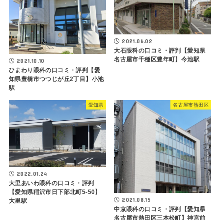
2021.06.02
大石眼科の口コミ・評判【愛知県
名古屋市千種区豊年町】今池駅
2021.10.10
ひまわり眼科の口コミ・評判【愛
知県豊橋市つつじが丘2丁目】小池
駅
愛知県
名古屋市熱田区
2022.01.24
大里あいわ眼科の口コミ・評判
【愛知県稲沢市日下部北町5-50】
2021.08.15
大里駅
中京眼科の口コミ・評判【愛知県
名古屋市熱田区三本松町】神宮前