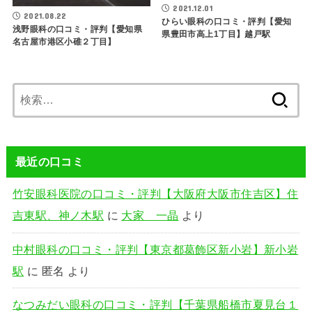
2021.12.01
2021.08.22
ひらい眼科の口コミ・評判【愛知
浅野眼科の口コミ・評判【愛知県
県豊田市高上1丁目】越戸駅
名古屋市港区小碓２丁目】
検
索:
最近の口コミ
竹安眼科医院の口コミ・評判【大阪府大阪市住吉区】住
吉東駅、神ノ木駅
に
大家 一晶
より
中村眼科の口コミ・評判【東京都葛飾区新小岩】新小岩
駅
に
匿名
より
なつみだい眼科の口コミ・評判【千葉県船橋市夏見台１