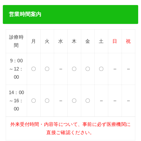
営業時間案内
診療時
月
火
水
木
金
土
日
祝
間
9：00
～12：
〇
〇
–
〇
〇
〇
–
–
00
14：00
～16：
〇
〇
–
〇
〇
–
–
–
00
外来受付時間・内容等について、事前に必ず医療機関に
直接ご確認ください。