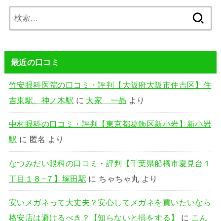
検
索:
最近の口コミ
竹安眼科医院の口コミ・評判【大阪府大阪市住吉区】住
吉東駅、神ノ木駅
に
大家 一晶
より
中村眼科の口コミ・評判【東京都葛飾区新小岩】新小岩
駅
に
匿名
より
なつみだい眼科の口コミ・評判【千葉県船橋市夏見台１
丁目１８−７】塚田駅
に
ちゃちゃ丸
より
安いメガネって大丈夫？安心してメガネを買いたいなら
格安店は避けるべき？【知らないと損をする】
に
こん