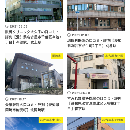
2021.06.08
眼科クリニック大久手の口コミ・
2021.12.02
評判【愛知県名古屋市千種区今池3
堀眼科医院の口コミ・評判【愛知
丁目】今池駅、吹上駅
県刈谷市相生町2丁目】刈谷駅
岡崎市
名古屋市北区
2021.06.20
すみれ野眼科医院の口コミ・評判
2021.10.17
【愛知県名古屋市北区大曽根2丁
矢藤眼科の口コミ・評判【愛知県
目】森下駅
岡崎市能見町】北岡崎駅
名古屋市中川区
名古屋市天白区