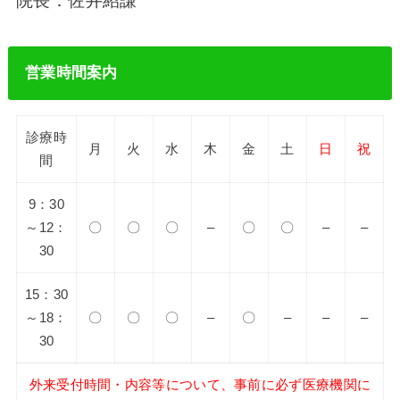
院長：佐井紹謙
営業時間案内
診療時
月
火
水
木
金
土
日
祝
間
9：30
～12：
〇
〇
〇
–
〇
〇
–
–
30
15：30
～18：
〇
〇
〇
–
〇
–
–
–
30
外来受付時間・内容等について、事前に必ず医療機関に