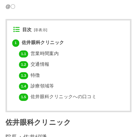
@〇
目次
[
非表示
]
佐井眼科クリニック
1
営業時間案内
1.1
交通情報
1.2
特徴
1.3
診療領域等
1.4
佐井眼科クリニックへの口コミ
1.5
佐井眼科クリニック