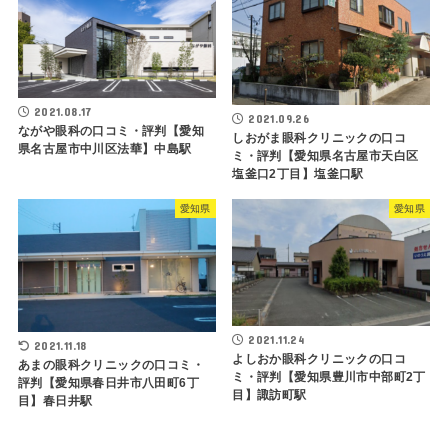
2021.08.17
2021.09.26
ながや眼科の口コミ・評判【愛知
しおがま眼科クリニックの口コ
県名古屋市中川区法華】中島駅
ミ・評判【愛知県名古屋市天白区
塩釜口2丁目】塩釜口駅
愛知県
愛知県
2021.11.24
2021.11.18
よしおか眼科クリニックの口コ
あまの眼科クリニックの口コミ・
ミ・評判【愛知県豊川市中部町2丁
評判【愛知県春日井市八田町6丁
目】諏訪町駅
目】春日井駅