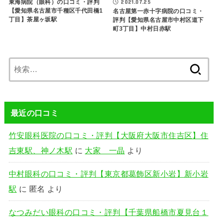
東海病院（眼科）の口コミ・評判
2021.07.25
【愛知県名古屋市千種区千代田橋1
名古屋第一赤十字病院の口コミ・
丁目】茶屋ヶ坂駅
評判【愛知県名古屋市中村区道下
町3丁目】中村日赤駅
検
索:
最近の口コミ
竹安眼科医院の口コミ・評判【大阪府大阪市住吉区】住
吉東駅、神ノ木駅
に
大家 一晶
より
中村眼科の口コミ・評判【東京都葛飾区新小岩】新小岩
駅
に
匿名
より
なつみだい眼科の口コミ・評判【千葉県船橋市夏見台１