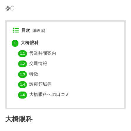
@〇
目次
[
非表示
]
大橋眼科
1
営業時間案内
1.1
交通情報
1.2
特徴
1.3
診療領域等
1.4
大橋眼科への口コミ
1.5
大橋眼科