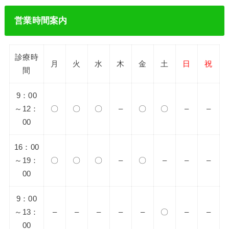
営業時間案内
診療時
月
火
水
木
金
土
日
祝
間
9：00
～12：
〇
〇
〇
–
〇
〇
–
–
00
16：00
～19：
〇
〇
〇
–
〇
–
–
–
00
9：00
～13：
–
–
–
–
–
〇
–
–
00