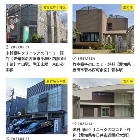
名古屋市千種区
愛知県
2021.05.31
中村眼科クリニックの口コミ・評
2021.11.26
判【愛知県名古屋市千種区猫洞通4
丁目】本山駅、覚王山駅、東山公
竹本眼科の口コミ・評判【愛知県
園駅
豊田市若林西町象面】若林駅
名古屋市南区
愛知県
2021.11.11
眼科山田クリニックの口コミ・評
判【愛知県春日井市廻間町大洞】
2021.08.26