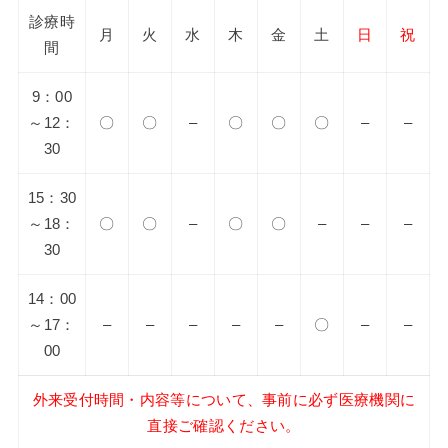
診療時
月
火
水
木
金
土
日
祝
間
9：00
～12：
〇
〇
–
〇
〇
〇
–
–
30
15：30
～18：
〇
〇
–
〇
〇
–
–
–
30
14：00
～17：
–
–
–
–
–
〇
–
–
00
外来受付時間・内容等について、事前に必ず医療機関に
直接ご確認ください。