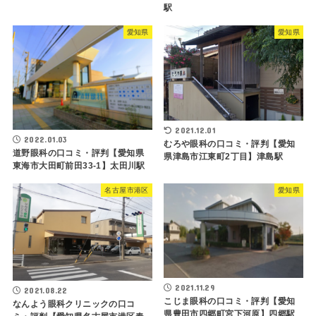
駅
愛知県
愛知県
2021.12.01
2022.01.03
むろや眼科の口コミ・評判【愛知
道野眼科の口コミ・評判【愛知県
県津島市江東町2丁目】津島駅
東海市大田町前田33-1】太田川駅
名古屋市港区
愛知県
2021.11.29
2021.08.22
こじま眼科の口コミ・評判【愛知
なんよう眼科クリニックの口コ
県豊田市四郷町宮下河原】四郷駅