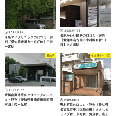
2021.07.05
2021.11.24
名駅かわい眼科の口コミ・評判
今泉アイクリニックの口コミ・評
【愛知県名古屋市中村区名駅1丁
判【愛知県豊川市一宮町錦】三河
目】名古屋駅
一宮駅
愛知県
名古屋市中川区
2021.10.27
豊橋南藤井眼科クリニックの口コ
ミ・評判【愛知県豊橋市植田町清
2021.08.17
水山】向ヶ丘駅
野村医院の口コミ・評判【愛知県
名古屋市中川区福住町】ささしま
ライブ駅、米野駅、黄金駅、山王