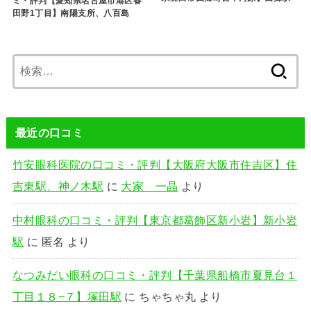
ミ・評判【愛知県名古屋市港区春
田野1丁目】南陽支所、八百島
検
索:
最近の口コミ
竹安眼科医院の口コミ・評判【大阪府大阪市住吉区】住
吉東駅、神ノ木駅
に
大家 一晶
より
中村眼科の口コミ・評判【東京都葛飾区新小岩】新小岩
駅
に
匿名
より
なつみだい眼科の口コミ・評判【千葉県船橋市夏見台１
丁目１８−７】塚田駅
に
ちゃちゃ丸
より