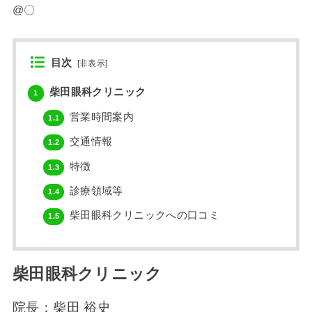
@〇
目次
[
非表示
]
柴田眼科クリニック
1
営業時間案内
1.1
交通情報
1.2
特徴
1.3
診療領域等
1.4
柴田眼科クリニックへの口コミ
1.5
柴田眼科クリニック
院長：柴田 裕史