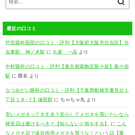
索:
最近の口コミ
竹安眼科医院の口コミ・評判【大阪府大阪市住吉区】住
吉東駅、神ノ木駅
に
大家 一晶
より
中村眼科の口コミ・評判【東京都葛飾区新小岩】新小岩
駅
に
匿名
より
なつみだい眼科の口コミ・評判【千葉県船橋市夏見台１
丁目１８−７】塚田駅
に
ちゃちゃ丸
より
安いメガネって大丈夫？安心してメガネを買いたいなら
格安店は避けるべき？【知らないと損をする】
に
こん
なメガネ店で遠近両用メガネを買うな！という話【重