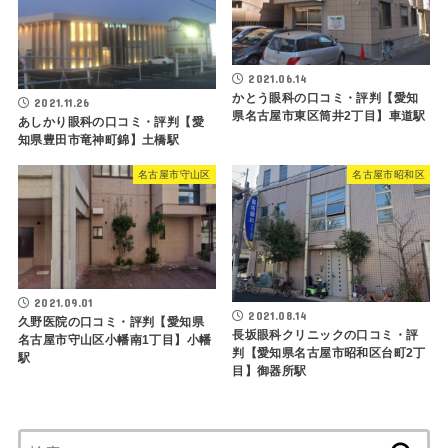
2021.06.14
かとう眼科の口コミ・評判【愛知
2021.11.26
県名古屋市東区筒井2丁目】車道駅
あしかり眼科の口コミ・評判【愛
知県豊田市竜神町錦】土橋駅
名古屋市守山区
名古屋市昭和区
2021.09.01
2021.08.14
久野医院の口コミ・評判【愛知県
長坂眼科クリニックの口コミ・評
名古屋市守山区小幡南1丁目】小幡
判【愛知県名古屋市昭和区台町2丁
駅
目】御器所駅
検