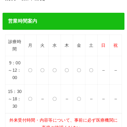
営業時間案内
診療時
月
火
水
木
金
土
日
祝
間
9：00
～12：
〇
〇
〇
〇
〇
〇
–
–
00
15：30
～18：
〇
–
〇
–
〇
–
–
–
30
外来受付時間・内容等について、事前に必ず医療機関に