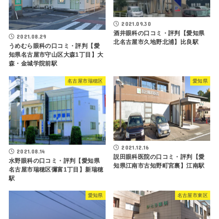
2021.09.30
酒井眼科の口コミ・評判【愛知県
2021.08.29
北名古屋市久地野北浦】比良駅
うめむら眼科の口コミ・評判【愛
知県名古屋市守山区大森1丁目】大
森・金城学院前駅
名古屋市瑞穂区
愛知県
2021.12.16
2021.08.14
説田眼科医院の口コミ・評判【愛
水野眼科の口コミ・評判【愛知県
知県江南市古知野町宮裏】江南駅
名古屋市瑞穂区彌富1丁目】新瑞穂
駅
愛知県
名古屋市東区